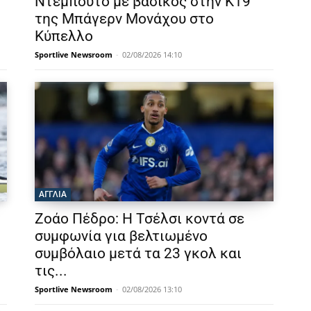
7
Ντεμπούτο με βασικός στην Κ19
της Μπάγερν Μονάχου στο
Κύπελλο
Sportlive Newsroom
-
02/08/2026 14:10
ΑΓΓΛΙΑ
Ζοάο Πέδρο: Η Τσέλσι κοντά σε
συμφωνία για βελτιωμένο
συμβόλαιο μετά τα 23 γκολ και
τις...
Sportlive Newsroom
-
02/08/2026 13:10