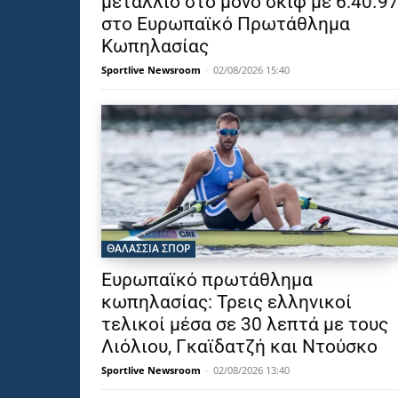
μετάλλιο στο μονό σκιφ με 6:40.9
στο Ευρωπαϊκό Πρωτάθλημα
Κωπηλασίας
Sportlive Newsroom
-
02/08/2026 15:40
ΘΑΛΆΣΣΙΑ ΣΠΟΡ
Ευρωπαϊκό πρωτάθλημα
κωπηλασίας: Τρεις ελληνικοί
τελικοί μέσα σε 30 λεπτά με τους
Λιόλιου, Γκαϊδατζή και Ντούσκο
Sportlive Newsroom
-
02/08/2026 13:40