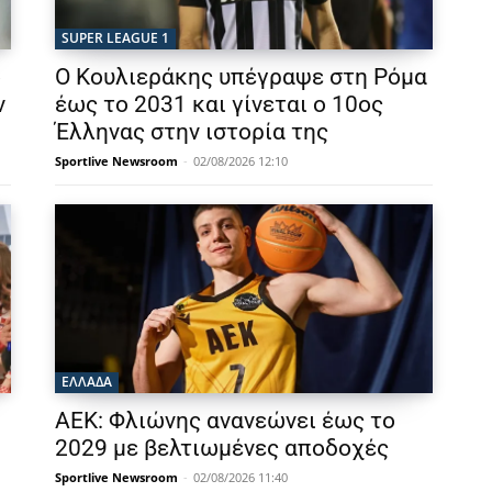
SUPER LEAGUE 1
ο
Ο Κουλιεράκης υπέγραψε στη Ρόμα
ν
έως το 2031 και γίνεται ο 10ος
Έλληνας στην ιστορία της
Sportlive Newsroom
-
02/08/2026 12:10
ΕΛΛΑΔΑ
ΑΕΚ: Φλιώνης ανανεώνει έως το
2029 με βελτιωμένες αποδοχές
Sportlive Newsroom
-
02/08/2026 11:40