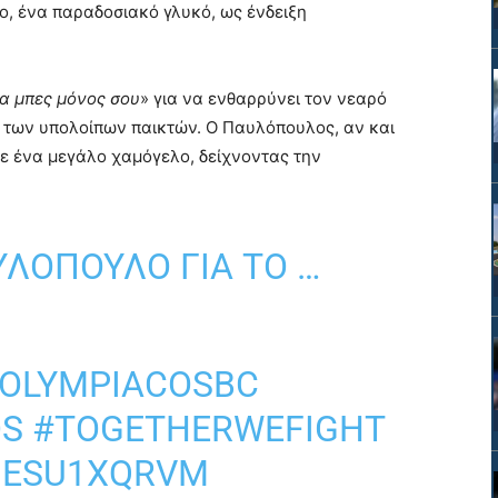
, ένα παραδοσιακό γλυκό, ως ένδειξη
α μπες μόνος σου
» για να ενθαρρύνει τον νεαρό
 των υπολοίπων παικτών. Ο Παυλόπουλος, αν και
με ένα μεγάλο χαμόγελο, δείχνοντας την
ΛΌΠΟΥΛΟ ΓΙΑ ΤΟ …
OLYMPIACOSBC
OS
#TOGETHERWEFIGHT
/JESU1XQRVM