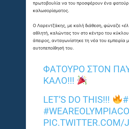
πρωτοβουλία να του προσφέρουν ένα φατούρο
καλωσορίσματος.
Ο Λαρεντζάκης, με καλή διάθεση, φώναζε «
έλ
αθλητή, καλώντας τον στο κέντρο του κύκλου
άπειρος, ανταγωνίστηκε τη νέα του εμπειρία 
αυτοπεποίθησή του.
ΦΑΤΟΎΡΟ ΣΤΟΝ ΠΑΥ
ΚΑΛΌ!!!
LET’S DO THIS!!!
#
#WEAREOLYMPIAC
PIC.TWITTER.COM