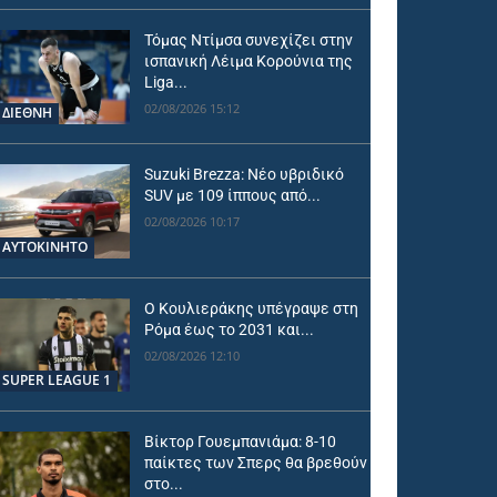
Τόμας Ντίμσα συνεχίζει στην
ισπανική Λέιμα Κορούνια της
Liga...
02/08/2026 15:12
ΔΙΕΘΝΗ
Suzuki Brezza: Νέο υβριδικό
SUV με 109 ίππους από...
02/08/2026 10:17
ΑΥΤΟΚΙΝΗΤΟ
Ο Κουλιεράκης υπέγραψε στη
Ρόμα έως το 2031 και...
02/08/2026 12:10
SUPER LEAGUE 1
Βίκτορ Γουεμπανιάμα: 8-10
παίκτες των Σπερς θα βρεθούν
στο...