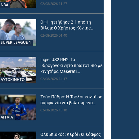
02/08/2026 11:27
NBA
ΟΦΗ ηττήθηκε 2-1 από τη
Βίλεμ: Ο Χρήστος Κόντης...
02/08/2026 01:40
SUPER LEAGUE 1
Ligier JS2 RH2: Το
υδρογονοκίνητο πρωτότυπο με
κινητήρα Maserati...
02/08/2026 14:17
ΑΥΤΟΚΙΝΗΤΟ
Ζοάο Πέδρο: Η Τσέλσι κοντά σε
συμφωνία για βελτιωμένο...
02/08/2026 13:10
ΑΓΓΛΙΑ
Ολυμπιακός: Κερδίζει έδαφος