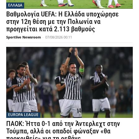
ΕΛΛΑΔΑ
Βαθμολογία UEFA: Η Ελλάδα υποχώρησε
στην 12η θέση με την Πολωνία να
προηγείται κατά 2.113 βαθμούς
Sportlive Newsroom
-
07/08/2026 00:11
EUROPA LEAGUE
ΠΑΟΚ: Ήττα 0-1 από την Άντερλεχτ στην
Τούμπα, αλλά οι οπαδοί φώναξαν «θα
προκριθείς» για τη ρεβάνς