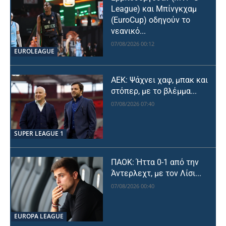
League) και Μπίνγκχαμ
(EuroCup) οδηγούν το
νεανικό...
07/08/2026 00:12
EUROLEAGUE
ΑΕΚ: Ψάχνει χαφ, μπακ και
στόπερ, με το βλέμμα...
07/08/2026 07:40
SUPER LEAGUE 1
ΠΑΟΚ: Ήττα 0-1 από την
Άντερλεχτ, με τον Λίσι...
07/08/2026 00:40
EUROPA LEAGUE