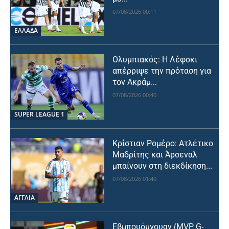
07/08/2026 00:11
ΕΛΛΑΔΑ
Ολυμπιακός: Η Λέφσκι
απέρριψε την πρόταση για
τον Ακράμ...
07/08/2026 00:40
SUPER LEAGUE 1
Κρίστιαν Ρομέρο: Ατλέτικο
Μαδρίτης και Άρσεναλ
μπαίνουν στη διεκδίκηση...
07/08/2026 01:40
ΑΓΓΛΙΑ
Εβμπουόμγουαν (MVP G-