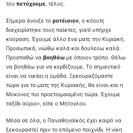
τον
πετύχουμε
, τέλος.
Σήμερα άνοιξε το
ροτέισιον
, ο κόουτς
διαχειρίστηκε τους παίκτες, γιατί υπήρχε
κούραση. Έχουμε άλλο ένα ματς την Κυριακή.
Προσωπικά, νιώθω καλά και δουλεύω καλά.
Προσπαθώ να
βοηθάω
με όποιον τρόπο. Θέλω
να βοηθάω για να κερδίζουμε. Το σημαντικό
είναι να νικάει η ομάδα. Ξεκουραζόμαστε
τώρα για το ματς της Κυριακής, θα είναι και η
Μύκονος πιο προετοιμασμένη τώρα. Έχουμε
ταξίδι αύριο», είπε ο Μήτογλου.
Μέσα σε όλα, ο Παναθηναϊκός έχει καιρό να
ξεκουραστεί πριν το επόμενο παιχνίδι. Η νίκη