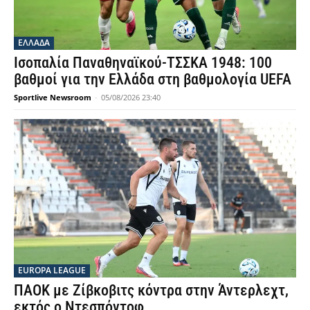
ΕΛΛΑΔΑ
Ισοπαλία Παναθηναϊκού-ΤΣΣΚΑ 1948: 100
βαθμοί για την Ελλάδα στη βαθμολογία UEFA
Sportlive Newsroom
-
05/08/2026 23:40
EUROPA LEAGUE
ΠΑΟΚ με Ζίβκοβιτς κόντρα στην Άντερλεχτ,
εκτός ο Ντεσπόντοφ