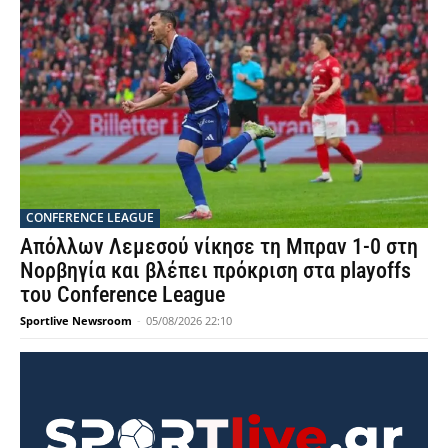
CONFERENCE LEAGUE
Απόλλων Λεμεσού νίκησε τη Μπραν 1-0 στη
Νορβηγία και βλέπει πρόκριση στα playoffs
του Conference League
Sportlive Newsroom
-
05/08/2026 22:10