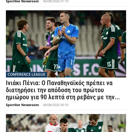
Sportlive Newsroom
-
06/08/2026 01:10
CONFERENCE LEAGUE
Ινιάκι Πένια: Ο Παναθηναϊκός πρέπει να
διατηρήσει την απόδοση του πρώτου
ημιώρου για 90 λεπτά στη ρεβάνς με την...
Sportlive Newsroom
-
06/08/2026 00:10