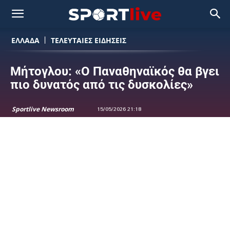
ΕΛΛΑΔΑ
ΤΕΛΕΥΤΑΙΕΣ ΕΙΔΗΣΕΙΣ
Μήτογλου: «Ο Παναθηναϊκός θα βγει
πιο δυνατός από τις δυσκολίες»
Sportlive Newsroom
15/05/2026 21:18