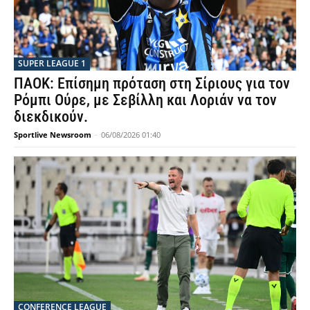
SUPER LEAGUE 1
ΠΑΟΚ: Επίσημη πρόταση στη Σίριους για τον
Ρόμπι Ούρε, με Σεβίλλη και Λοριάν να τον
διεκδικούν.
Sportlive Newsroom
-
06/08/2026 01:40
CONFERENCE LEAGUE