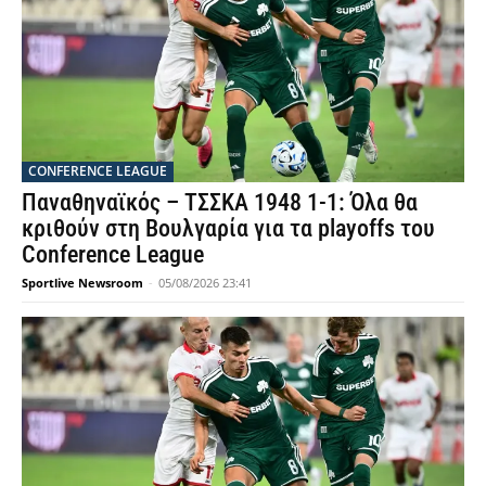
CONFERENCE LEAGUE
Παναθηναϊκός – ΤΣΣΚΑ 1948 1-1: Όλα θα
κριθούν στη Βουλγαρία για τα playoffs του
Conference League
Sportlive Newsroom
-
05/08/2026 23:41