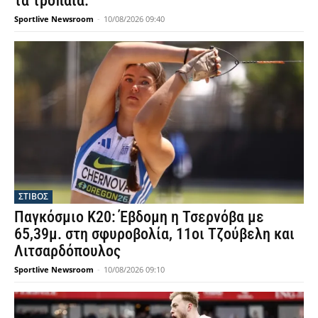
τα τρόπαια.
Sportlive Newsroom
-
10/08/2026 09:40
ΣΤΙΒΟΣ
Παγκόσμιο Κ20: Έβδομη η Τσερνόβα με
65,39μ. στη σφυροβολία, 11οι Τζούβελη και
Λιτσαρδόπουλος
Sportlive Newsroom
-
10/08/2026 09:10