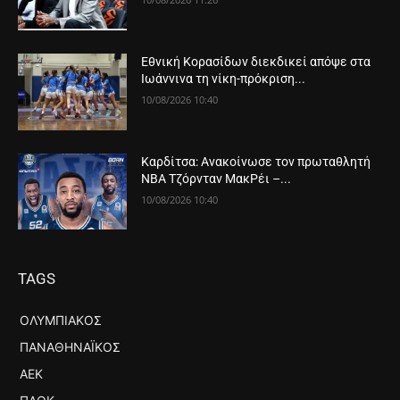
Εθνική Κορασίδων διεκδικεί απόψε στα
Ιωάννινα τη νίκη-πρόκριση...
10/08/2026 10:40
Καρδίτσα: Ανακοίνωσε τον πρωταθλητή
NBA Τζόρνταν ΜακΡέι –...
10/08/2026 10:40
TAGS
ΟΛΥΜΠΙΑΚΌΣ
ΠΑΝΑΘΗΝΑΪΚΌΣ
ΑΕΚ