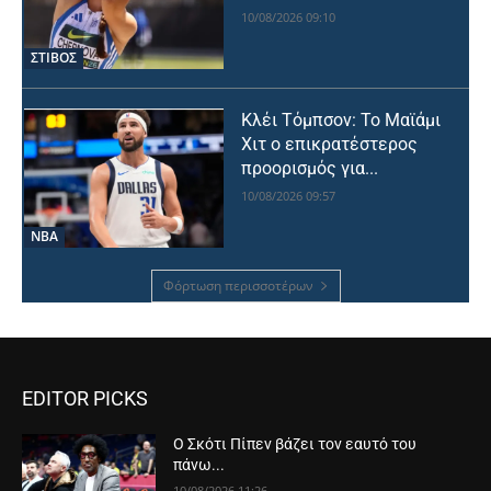
10/08/2026 09:10
ΣΤΙΒΟΣ
Κλέι Τόμπσον: Το Μαϊάμι
Χιτ ο επικρατέστερος
προορισμός για...
10/08/2026 09:57
NBA
Φόρτωση περισσοτέρων
EDITOR PICKS
Ο Σκότι Πίπεν βάζει τον εαυτό του
πάνω...
10/08/2026 11:26