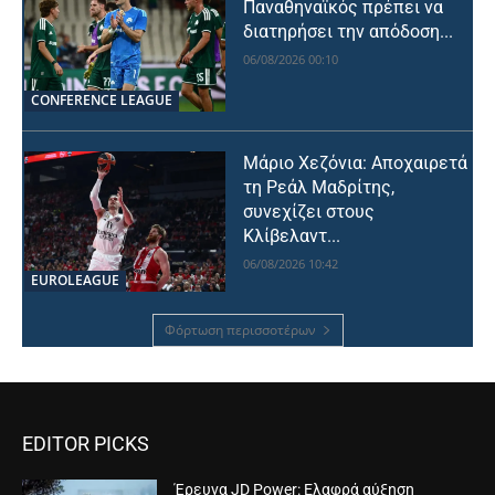
Παναθηναϊκός πρέπει να
διατηρήσει την απόδοση...
06/08/2026 00:10
CONFERENCE LEAGUE
Μάριο Χεζόνια: Αποχαιρετά
τη Ρεάλ Μαδρίτης,
συνεχίζει στους
Κλίβελαντ...
06/08/2026 10:42
EUROLEAGUE
Φόρτωση περισσοτέρων
EDITOR PICKS
Έρευνα JD Power: Ελαφρά αύξηση