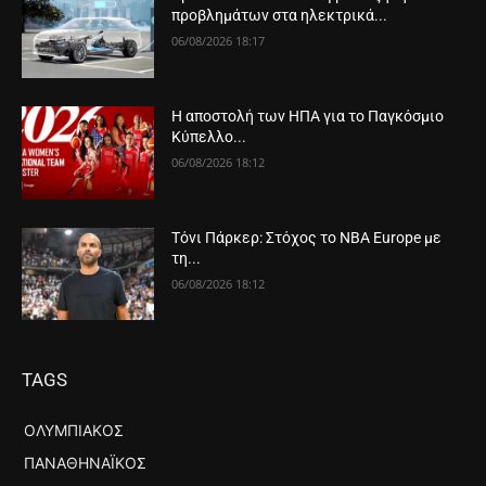
προβλημάτων στα ηλεκτρικά...
06/08/2026 18:17
Η αποστολή των ΗΠΑ για το Παγκόσμιο
Κύπελλο...
06/08/2026 18:12
Τόνι Πάρκερ: Στόχος το NBA Europe με
τη...
06/08/2026 18:12
TAGS
ΟΛΥΜΠΙΑΚΌΣ
ΠΑΝΑΘΗΝΑΪΚΌΣ