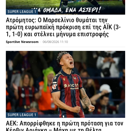
SUPER LEAGUE 1
Ατρόμητος: Ο Μαρσελίνιο θυμάται την
πρώτη ευρωπαϊκή πρόκριση επί της ΑΪΚ (3-
1, 1-0) και στέλνει μήνυμα επιστροφής
Sportlive Newsroom
-
06/08/2026 11:10
SUPER LEAGUE 1
ΑΕΚ: Απορρίφθηκε η πρώτη πρόταση για τον
Κέρβιν Αριάγκα – Μάχη με τη Θέλτα