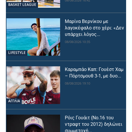
08/08/2026 16:42
BASKET LEAGUE
Μαρίνα Βερνίκου με
λαγοκέφαλο στο χέρι: «Δεν
υπάρχει λόγος...
08/08/2026 10:35
LIFESTYLE
Καραμπάο Καπ: Γουέστ Χαμ
– Πόρτσμουθ 3-1, με δυο...
08/08/2026 19:10
ΑΓΓΛΙΑ
Ρόις Γουάιτ (Νο.16 του
ντραφτ του 2012) δηλώνει
συμμετοχή...