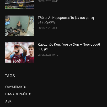
08/08/2026 20:40
Τζέιμι Λι Κομορόσκι: Το βίντεο με τη
μεθυσμένη...
08/08/2026 20:35
Καραμπάο Καπ: Γουέστ Χαμ – Πόρτσμουθ
3-1, με...
08/08/2026 19:10
TAGS
ΟΛΥΜΠΙΑΚΌΣ
ΠΑΝΑΘΗΝΑΪΚΌΣ
ΑΕΚ