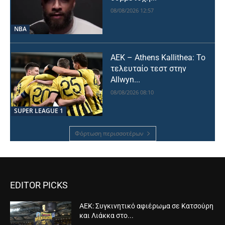
08/08/2026 12:57
NBA
ΑΕΚ – Athens Kallithea: Το
τελευταίο τεστ στην
Allwyn...
08/08/2026 08:10
SUPER LEAGUE 1
Φόρτωση περισσοτέρων
EDITOR PICKS
ΑΕΚ: Συγκινητικό αφιέρωμα σε Κατσούρη
και Λιάκκα στο...