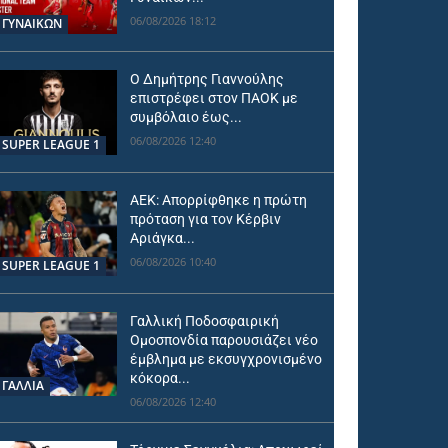
06/08/2026 18:12
ΓΥΝΑΙΚΩΝ
Ο Δημήτρης Γιαννούλης
επιστρέφει στον ΠΑΟΚ με
συμβόλαιο έως...
06/08/2026 12:40
SUPER LEAGUE 1
ΑΕΚ: Απορρίφθηκε η πρώτη
πρόταση για τον Κέρβιν
Αριάγκα...
06/08/2026 10:40
SUPER LEAGUE 1
Γαλλική Ποδοσφαιρική
Ομοσπονδία παρουσιάζει νέο
έμβλημα με εκσυγχρονισμένο
κόκορα...
ΓΑΛΛΙΑ
06/08/2026 12:40