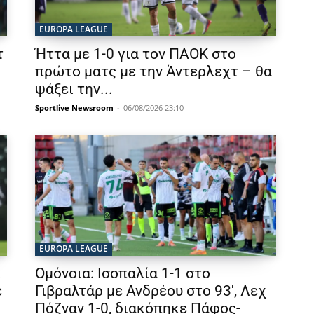
EUROPA LEAGUE
τ
Ήττα με 1-0 για τον ΠΑΟΚ στο
πρώτο ματς με την Άντερλεχτ – θα
ψάξει την...
Sportlive Newsroom
-
06/08/2026 23:10
EUROPA LEAGUE
ι
Ομόνοια: Ισοπαλία 1-1 στο
ε
Γιβραλτάρ με Ανδρέου στο 93′, Λεχ
Πόζναν 1-0, διακόπηκε Πάφος-