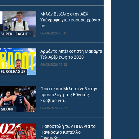
Μιλάν Βιτάλις στην ΑΕΚ:
Υπέγραψε για τέσσερα χρόνια
με...
06/08/2026 13:11
SUPER LEAGUE 1
Αρμάντο Μπέικοτ στη Μακάμπι
Τελ Αβίβ έως το 2028
06/08/2026 12:12
EUROLEAGUE
Γιόκιτς και Μιλουτίνοβ στην
προεπιλογή της Εθνικής
Σερβίας για...
06/08/2026 17:27
ΔΙΕΘΝΗ
Η αποστολή των ΗΠΑ για το
Παγκόσμιο Κύπελλο
Γυναικών...