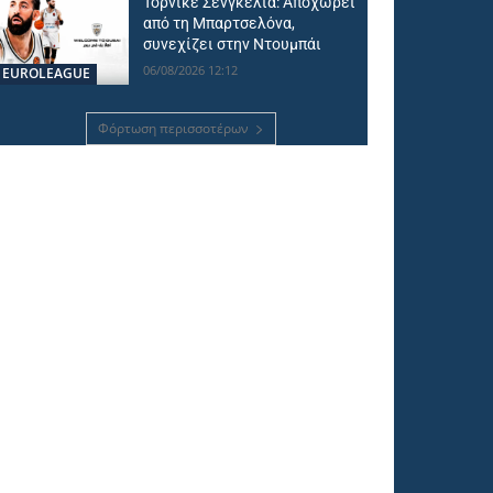
Τόρνικε Σενγκέλια: Αποχωρεί
από τη Μπαρτσελόνα,
συνεχίζει στην Ντουμπάι
06/08/2026 12:12
EUROLEAGUE
Φόρτωση περισσοτέρων