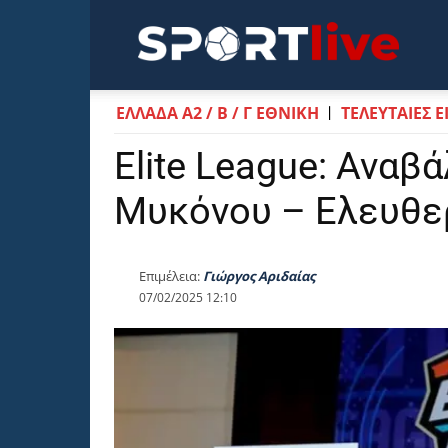
Sportli
ΕΛΛΆΔΑ Α2 / Β / Γ ΕΘΝΙΚΉ
ΤΕΛΕΥΤΑΙΕΣ Ε
Elite League: Αναβ
Μυκόνου – Ελευθ
Επιμέλεια:
Γιώργος Αριδαίας
07/02/2025 12:10