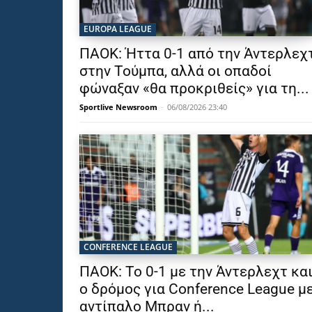
EUROPA LEAGUE
ΠΑΟΚ: Ήττα 0-1 από την Άντερλεχ
στην Τούμπα, αλλά οι οπαδοί
φώναξαν «θα προκριθείς» για τη...
Sportlive Newsroom
-
06/08/2026 23:40
CONFERENCE LEAGUE
ΠΑΟΚ: Το 0-1 με την Άντερλεχτ κα
ο δρόμος για Conference League μ
αντίπαλο Μπραν ή...