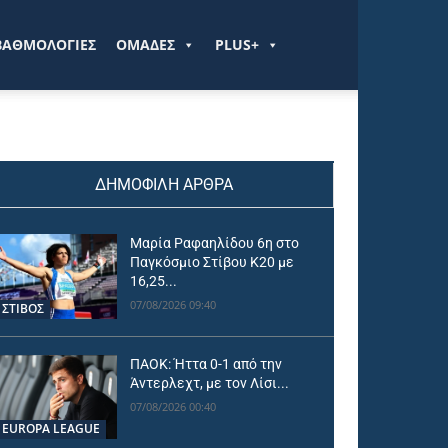
ΒΑΘΜΟΛΟΓΙΕΣ
ΟΜΑΔΕΣ
PLUS+
ΔΗΜΟΦΙΛΗ ΑΡΘΡΑ
Μαρία Ραφαηλίδου 6η στο
Παγκόσμιο Στίβου Κ20 με
16,25...
07/08/2026 09:40
ΣΤΙΒΟΣ
ΠΑΟΚ: Ήττα 0-1 από την
Άντερλεχτ, με τον Λίσι...
07/08/2026 00:40
EUROPA LEAGUE