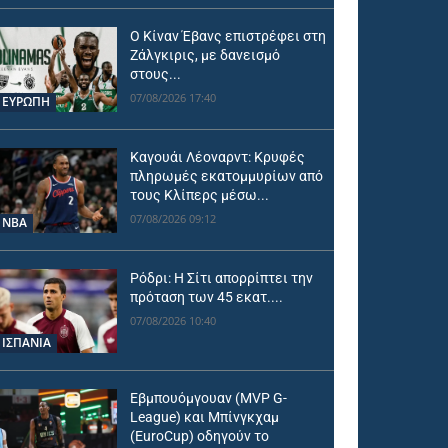
Ο Κίναν Έβανς επιστρέφει στη
Ζάλγκιρις, με δανεισμό
στους...
07/08/2026 17:40
ΕΥΡΩΠΗ
Καγουάι Λέοναρντ: Κρυφές
πληρωμές εκατομμυρίων από
τους Κλίπερς μέσω...
07/08/2026 09:12
NBA
Ρόδρι: Η Σίτι απορρίπτει την
πρόταση των 45 εκατ....
07/08/2026 10:40
ΙΣΠΑΝΙΑ
Εβμπουόμγουαν (MVP G-
League) και Μπίνγκχαμ
(EuroCup) οδηγούν το