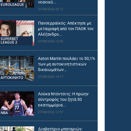
νεανικό...
EUROLEAGUE
07/08/2026 00:12
Πανσερραϊκός: Απέκτησε με
μεταγραφή από τον ΠΑΟΚ τον
Αλέξανδρο...
SUPERBET
07/08/2026 13:40
LEAGUE 2
Aston Martin πουλάει το 50,1%
των μη αυτοκινητιστικών
δικαιωμάτων...
07/08/2026 14:17
ΑΥΤΟΚΙΝΗΤΟ
Λούκα Ντόντσιτς: Η πρώην
σύντροφός του ζητά 50
εκατομμύρια...
07/08/2026 12:57
NBA
Διαβατήριο μπαταριών: