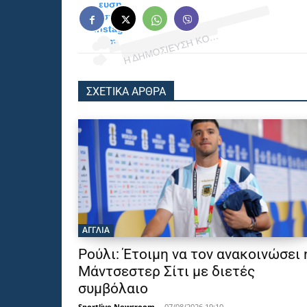
R
C
ευση
στο
Instagr
Η
Ν
C)
ΟΙ
am.
ΣΧΕΤΙΚΑ ΑΡΘΡΑ
ΑΓΓΛΙΑ
Ρούλι: Έτοιμη να τον ανακοινώσει 
Μάντσεστερ Σίτι με διετές
συμβόλαιο
Sportlive Newsroom
-
07/08/2026 19:10