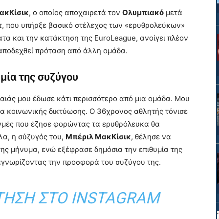
ακΚίσικ
, ο οποίος αποχαιρετά τον
Ολυμπιακό
μετά
τ, που υπήρξε βασικό στέλεχος των «ερυθρολεύκων»
ατα και την κατάκτηση της EuroLeague, ανοίγει πλέον
αποδεχθεί πρόταση από άλλη ομάδα.
υμία της συζύγου
αιάς μου έδωσε κάτι περισσότερο από μια ομάδα. Μου
έσα κοινωνικής δικτύωσης. Ο 36χρονος αθλητής τόνισε
στιγμές που έζησε φορώντας τα ερυθρόλευκα θα
α, η σύζυγός του,
Μπέριλ ΜακΚίσικ
, θέλησε να
της μήνυμα, ενώ εξέφρασε δημόσια την επιθυμία της
αγνωρίζοντας την προσφορά του συζύγου της.
ΤΗΣΗ ΣΤΟ INSTAGRAM