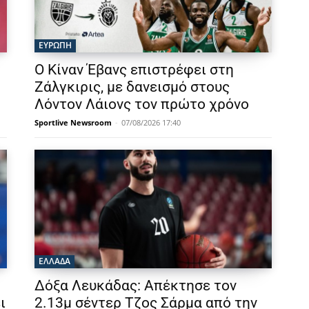
ΕΥΡΩΠΗ
Ο Κίναν Έβανς επιστρέφει στη
Ζάλγκιρις, με δανεισμό στους
Λόντον Λάιονς τον πρώτο χρόνο
Sportlive Newsroom
-
07/08/2026 17:40
ΕΛΛΑΔΑ
Δόξα Λευκάδας: Απέκτησε τον
ι
2.13μ σέντερ Τζος Σάρμα από την