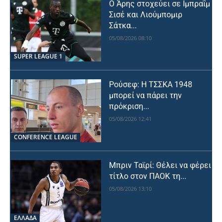
Ο Άρης στοχεύει σε Ιμπραΐμ
Σισέ και Λιούμπομιρ
Σάτκα...
05/08/2026 08:10
SUPER LEAGUE 1
Ρούσεφ: Η ΤΣΣΚΑ 1948
μπορεί να πάρει την
πρόκριση...
05/08/2026 12:41
CONFERENCE LEAGUE
Μπριν Ταϊρί: Θέλει να φέρει
τίτλο στον ΠΑΟΚ τη...
05/08/2026 13:10
ΕΛΛΑΔΑ