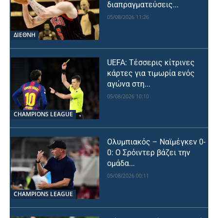
διαπραγματεύσεις...
05/08/2026 11:26
ΔΙΕΘΝΗ
UEFA: Τέσσερις κίτρινες
κάρτες για τιμωρία ενός
αγώνα στη...
05/08/2026 10:10
CHAMPIONS LEAGUE
Ολυμπιακός – Ναϊμέγκεν 0-
0: Ο Σρόιντερ βάζει την
ομάδα...
05/08/2026 00:11
CHAMPIONS LEAGUE