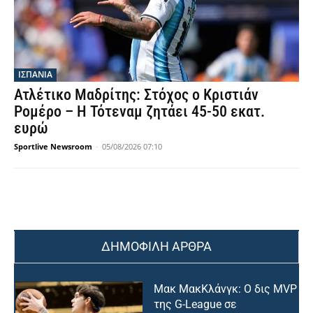
ΙΣΠΑΝΙΑ
Ατλέτικο Μαδρίτης: Στόχος ο Κριστιάν
Ρομέρο – Η Τότεναμ ζητάει 45-50 εκατ.
ευρώ
Sportlive Newsroom
-
05/08/2026 07:10
ΔΗΜΟΦΙΛΗ ΑΡΘΡΑ
Μακ ΜακΚλάνγκ: Ο δις MVP
της G-League σε