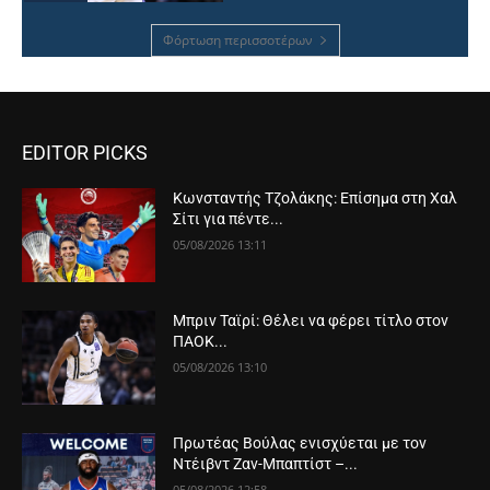
Φόρτωση περισσοτέρων
EDITOR PICKS
Κωνσταντής Τζολάκης: Επίσημα στη Χαλ
Σίτι για πέντε...
05/08/2026 13:11
Μπριν Ταϊρί: Θέλει να φέρει τίτλο στον
ΠΑΟΚ...
05/08/2026 13:10
Πρωτέας Βούλας ενισχύεται με τον
Ντέιβντ Ζαν-Μπαπτίστ –...
05/08/2026 12:58