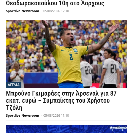
Θεοδωρακοπούλου 10η στο Άαρχους
Sportlive Newsroom
-
05/08/2026 12:10
ΑΓΓΛΙΑ
Μπρούνο Γκιμαράες στην Άρσεναλ για 87
εκατ. ευρώ – Συμπαίκτης του Χρήστου
Τζόλη
Sportlive Newsroom
-
05/08/2026 11:10