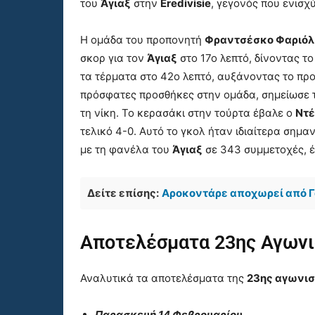
του
Άγιαξ
στην
Eredivisie
, γεγονός που ενισχύ
Η ομάδα του προπονητή
Φραντσέσκο Φαριόλ
σκορ για τον
Άγιαξ
στο 17ο λεπτό, δίνοντας τ
τα τέρματα στο 42ο λεπτό, αυξάνοντας το πρ
πρόσφατες προσθήκες στην ομάδα, σημείωσε τ
τη νίκη. Το κερασάκι στην τούρτα έβαλε ο
Ντέ
τελικό 4-0. Αυτό το γκολ ήταν ιδιαίτερα σημαν
με τη φανέλα του
Άγιαξ
σε 343 συμμετοχές, έ
Δείτε επίσης:
Αροκοντάρε αποχωρεί από Γο
Αποτελέσματα 23ης Αγωνισ
Αναλυτικά τα αποτελέσματα της
23ης αγωνισ
Παρασκευή 14 Φεβρουαρίου