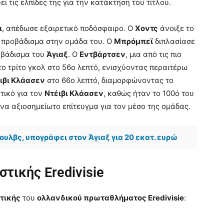
ει τις ελπίδες της για την κατάκτηση του τίτλου.
ι
, απέδωσε εξαιρετικό ποδόσφαιρο. Ο
Χοντς
άνοιξε το
ο προβάδισμα στην ομάδα του. Ο
Μπρόμπεϊ
διπλασίασε
οβάδισμα του
Άγιαξ
. Ο
Εντβάρτσεν
, μια από τις πιο
ο τρίτο γκολ στο 56ο λεπτό, ενισχύοντας περαιτέρω
ιβι Κλάασεν
στο 66ο λεπτό, διαμορφώνοντας το
τικό για τον
Ντέιβι Κλάασεν
, καθώς ήταν το 100ό του
να αξιοσημείωτο επίτευγμα για τον μέσο της ομάδας.
υλβς, υπογράφει στον Άγιαξ για 20 εκατ. ευρώ
τικής Eredivisie
τικής
του
ολλανδικού πρωταθλήματος Eredivisie
: