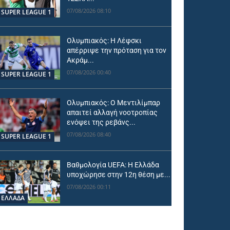
07/08/2026 08:10
SUPER LEAGUE 1
Ολυμπιακός: Η Λέφσκι
απέρριψε την πρόταση για τον
Ακράμ...
07/08/2026 00:40
SUPER LEAGUE 1
Ολυμπιακός: Ο Μεντιλίμπαρ
απαιτεί αλλαγή νοοτροπίας
ενόψει της ρεβάνς...
07/08/2026 08:40
SUPER LEAGUE 1
Βαθμολογία UEFA: Η Ελλάδα
υποχώρησε στην 12η θέση με...
07/08/2026 00:11
ΕΛΛΑΔΑ