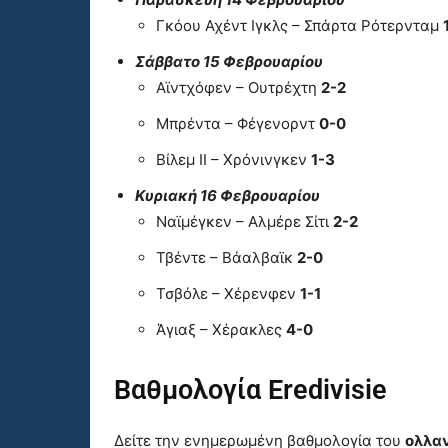
Γκόου Αχέντ Ιγκλς – Σπάρτα Ρότερνταμ
Σάββατο 15 Φεβρουαρίου
Αϊντχόφεν – Ουτρέχτη
2-2
Μπρέντα – Φέγενορντ
0-0
Βίλεμ II – Χρόνινγκεν
1-3
Κυριακή 16 Φεβρουαρίου
Ναϊμέγκεν – Αλμέρε Σίτι
2-2
Τβέντε – Βάαλβαϊκ
2-0
Τσβόλε – Χέρενφεν
1-1
Άγιαξ – Χέρακλες
4-0
Βαθμολογία Eredivisie
Δείτε την ενημερωμένη βαθμολογία του
ολλαν