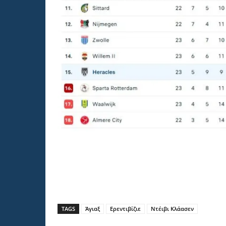
TAGS
Άγιαξ
Ερεντιβίζιε
Ντέιβι Κλάασεν