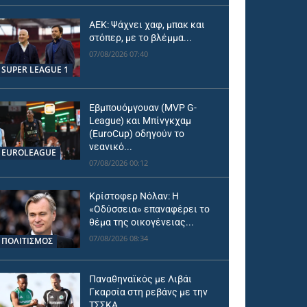
ΑΕΚ: Ψάχνει χαφ, μπακ και
στόπερ, με το βλέμμα...
07/08/2026 07:40
SUPER LEAGUE 1
Εβμπουόμγουαν (MVP G-
League) και Μπίνγκχαμ
(EuroCup) οδηγούν το
νεανικό...
EUROLEAGUE
07/08/2026 00:12
Κρίστοφερ Νόλαν: Η
«Οδύσσεια» επαναφέρει το
θέμα της οικογένειας...
07/08/2026 08:34
ΠΟΛΙΤΙΣΜΟΣ
Παναθηναϊκός με Λιβάι
Γκαρσία στη ρεβάνς με την
ΤΣΣΚΑ...