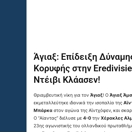
Άγιαξ: Επίδειξη Δύναμη
Κορυφής στην Eredivisie
Ντέιβι Κλάασεν!
Θριαμβευτική νίκη για τον
Άγιαξ
! Ο
Άγιαξ Άμ
εκμεταλλεύτηκε ιδανικά την ισοπαλία της
Αϊν
Μπάρκα
στον αγώνα της Αϊντχόφεν, και σκα
Ο “Αίαντας” διέλυσε με
4-0
την
Χέρακλες Αλ
23ης αγωνιστικής του ολλανδικού πρωταθλήμ