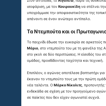
Στον αντίποδα, το
Αιγάλεω
, παρά τις δυσκολί
ισοφάριση, με τον
Κουιρουκίδη
να στέλνει την
υπογράμμισε την αποφασιστικότητα της τοπική
απέναντι σε έναν ανώτερο αντίπαλο.
Τα Ντεμπούτα και οι Πρωταγωνι
Το παιχνίδι έδωσε την ευκαιρία σε αρκετούς π
Μάριο
, στο ντεμπούτο του με τη φανέλα της 
στο γκολ σε δύο περιπτώσεις. Η είσοδός του σ
ομάδας, προσδίδοντας ταχύτητα και τεχνική.
Επιπλέον, ο αγώνας αποτέλεσε βαπτιστήρι γι
έκαναν το ντεμπούτο τους με την πρώτη ομάδ
νέα ταλέντα. Ο
Μάρκο Νίκολιτς
, προπονητής
ενδεκάδα σε σχέση με τον προηγούμενο αγώ
σε παίκτες που δεν είχαν αγωνιστεί συχνά.