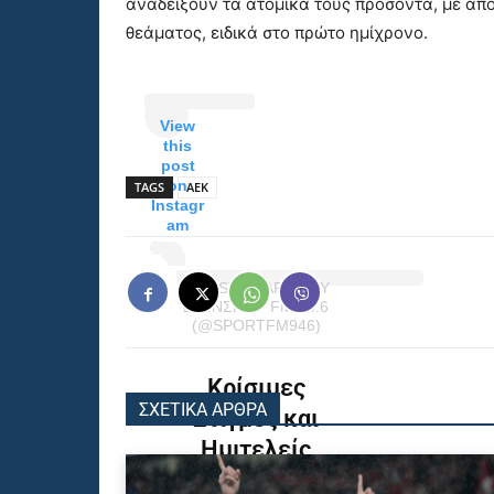
αναδείξουν τα ατομικά τους προσόντα, με απο
θεάματος, ειδικά στο πρώτο ημίχρονο.
View
this
post
on
TAGS
ΑΕΚ
Instagr
am
A POST SHARED BY
BWINΣΠΟΡ FM 94.6
(@SPORTFM946)
Κρίσιμες
ΣΧΕΤΙΚΑ ΑΡΘΡΑ
Στιγμές και
Ημιτελείς
Ευκαιρίες