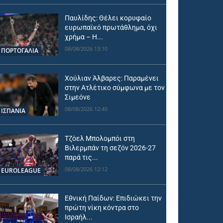
Παυλίδης: Θέλει κορυφαίο
ευρωπαϊκό πρωτάθλημα, όχι
χρήμα – Η...
08/08/2026 13:10
ΠΟΡΤΟΓΑΛΙΑ
Χούλιαν Άλβαρες: Παραμένει
στην Ατλέτικο σύμφωνα με τον
Σιμεόνε
08/08/2026 12:40
ΙΣΠΑΝΙΑ
Τζόελ Μπολομπόι στη
Βιλερμπάν τη σεζόν 2026-27
παρά τις...
08/08/2026 12:12
EUROLEAGUE
Εθνική Παίδων: Επιδιώκει την
πρώτη νίκη κόντρα στο
Ισραήλ...