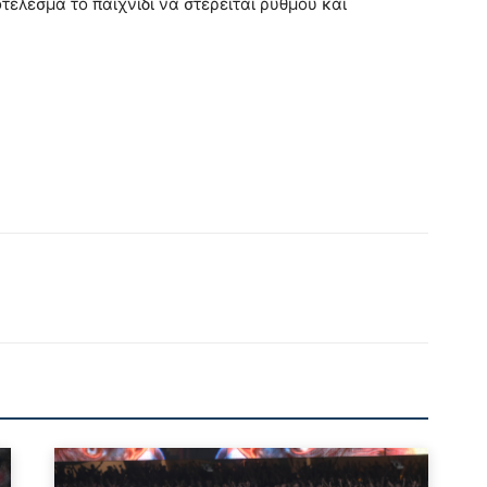
τέλεσμα το παιχνίδι να στερείται ρυθμού και