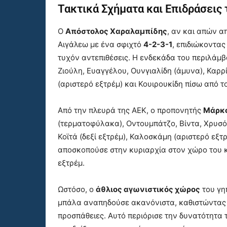
Τακτικά Σχήματα και Επιδράσεις 
Ο
Απόστολος Χαραλαμπίδης
, αν και απών α
Αιγάλεω με ένα σφιχτό
4-2-3-1
, επιδιώκοντας
τυχόν αντεπιθέσεις. Η ενδεκάδα του περιλάμ
Ζιούλη, Ευαγγέλου, Ουνγιαλίδη (άμυνα), Καρρί
(αριστερό εξτρέμ) και Κουιρουκίδη πίσω από τ
Από την πλευρά της ΑΕΚ, ο προπονητής
Μάρκο
(τερματοφύλακα), Οντουμπάτζο, Βίντα, Χρυσόπ
Κοϊτά (δεξί εξτρέμ), Καλοσκάμη (αριστερό εξτρέ
αποσκοπούσε στην κυριαρχία στον χώρο του 
εξτρέμ.
Ωστόσο, ο
άθλιος αγωνιστικός χώρος
του γη
μπάλα αναπηδούσε ακανόνιστα, καθιστώντας δύ
προσπάθειες. Αυτό περιόρισε την δυνατότητα τ