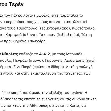
του Τερέν
πό τον πάγκο λόγω τιμωρίας, είχε παρατάξει το
 να περιορίσει τους χώρους και να εκμεταλλευτεί
βανε τους Τσιμόπουλο (τερματοφύλακα), Κωστόπουλο,
κι, Καραμπά (άξονα), Τακεσιάν (δεξί εξτρέμ), Τάτση
ον προωθημένο Τσιλιγγίρη.
 Νίκολιτς
επέλεξε το
4-4-2
, με τους Μπρινιόλι
ουλο, Πενράις (άμυνα), Γκρούγιτς, Λιούμπισιτς (χαφ),
μ) και Ζίνι-Πιερό (επιθετικό δίδυμο). Αυτή η επιλογή
κέντρου και στην εκμετάλλευση της ταχύτητας των
πέδου επηρέασε άμεσα την εξέλιξη του αγώνα. Η
σκολες τις επιτόπιες ενέργειες και τις συνδυαστικές
ων παικτών της ΑΕΚ, όπως ο Ζίνι και ο Κοϊτά, να