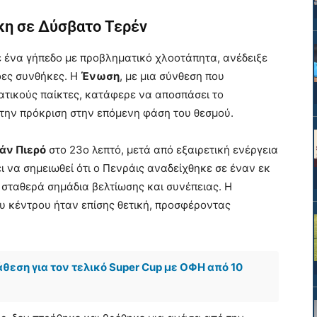
κη σε Δύσβατο Τερέν
ε ένα γήπεδο με προβληματικό χλοοτάπητα, ανέδειξε
οες συνθήκες. Η
Ένωση
, με μια σύνθεση που
τικούς παίκτες, κατάφερε να αποσπάσει το
α την πρόκριση στην επόμενη φάση του θεσμού.
άν Πιερό
στο 23ο λεπτό, μετά από εξαιρετική ενέργεια
ζει να σημειωθεί ότι ο Πενράις αναδείχθηκε σε έναν εκ
σταθερά σημάδια βελτίωσης και συνέπειας. Η
υ κέντρου ήταν επίσης θετική, προσφέροντας
ιάθεση για τον τελικό Super Cup με ΟΦΗ από 10