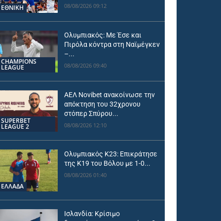
08/08/2026 09:12
ΕΘΝΙΚΉ
Ολυμπιακός: Με Έσε και
Πιρόλα κόντρα στη Ναϊμέγκεν
–...
CHAMPIONS
08/08/2026 09:40
LEAGUE
ΑΕΛ Novibet ανακοίνωσε την
απόκτηση του 32χρονου
στόπερ Σπύρου...
SUPERBET
08/08/2026 12:10
LEAGUE 2
Ολυμπιακός Κ23: Επικράτησε
της Κ19 του Βόλου με 1-0...
08/08/2026 01:40
ΕΛΛΑΔΑ
Ισλανδία: Κρίσιμο