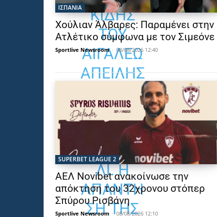
ΙΣΠΑΝΙΑ
ΚΊΔΗΣ
Χούλιαν Άλβαρες: Παραμένει στην
ΤΟΥ
Ατλέτικο σύμφωνα με τον Σιμεόνε
ΑΙΓΆΛΕΩ
Sportlive Newsroom
-
08/08/2026 12:40
ΑΠΕΊΛΗΣ
Ε ΤΗΝ
ΕΣΤΊΑ
ΤΟΥ
ΜΠΡΙΝΙΌ
SUPERBET LEAGUE 2
ΛΙ. Η
ΑΕΛ Novibet ανακοίνωσε την
ΑΠΆΝΤΗ
απόκτηση του 32χρονου στόπερ
Σπύρου Ρισβάνη
ΣΗ ΤΗΣ
Sportlive Newsroom
-
08/08/2026 12:10