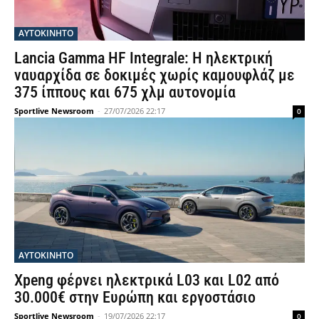
ΑΥΤΟΚΙΝΗΤΟ
Lancia Gamma HF Integrale: Η ηλεκτρική
ναυαρχίδα σε δοκιμές χωρίς καμουφλάζ με
375 ίππους και 675 χλμ αυτονομία
Sportlive Newsroom
-
27/07/2026 22:17
0
ΑΥΤΟΚΙΝΗΤΟ
Xpeng φέρνει ηλεκτρικά L03 και L02 από
30.000€ στην Ευρώπη και εργοστάσιο
Sportlive Newsroom
-
19/07/2026 22:17
0