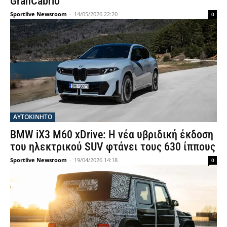
GranCabrio
Sportlive Newsroom
-
14/05/2026 22:20
0
ΑΥΤΟΚΙΝΗΤΟ
BMW iX3 M60 xDrive: Η νέα υβριδική έκδοση
του ηλεκτρικού SUV φτάνει τους 630 ίππους
Sportlive Newsroom
-
19/04/2026 14:18
0