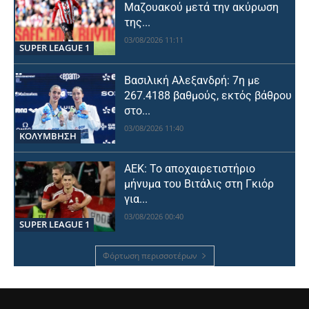
Μαζουακού μετά την ακύρωση
της...
03/08/2026 11:11
SUPER LEAGUE 1
Βασιλική Αλεξανδρή: 7η με
267.4188 βαθμούς, εκτός βάθρου
στο...
03/08/2026 11:40
ΚΟΛΥΜΒΗΣΗ
ΑΕΚ: Το αποχαιρετιστήριο
μήνυμα του Βιτάλις στη Γκιόρ
για...
03/08/2026 00:40
SUPER LEAGUE 1
Φόρτωση περισσοτέρων