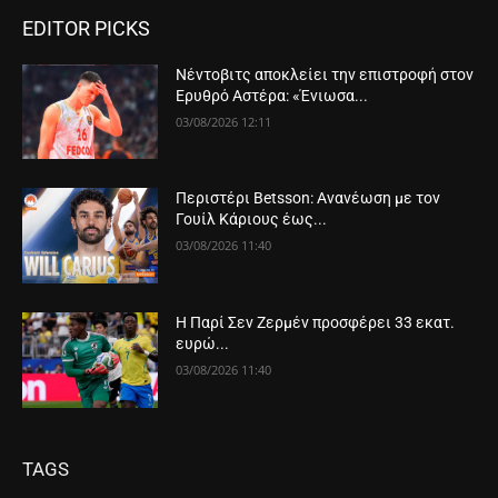
EDITOR PICKS
Νέντοβιτς αποκλείει την επιστροφή στον
Ερυθρό Αστέρα: «Ένιωσα...
03/08/2026 12:11
Περιστέρι Betsson: Ανανέωση με τον
Γουίλ Κάριους έως...
03/08/2026 11:40
Η Παρί Σεν Ζερμέν προσφέρει 33 εκατ.
ευρώ...
03/08/2026 11:40
TAGS