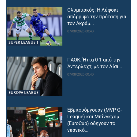
Ολυμπιακός: Η Λέφσκι
απέρριψε την πρόταση για
τον Ακράμ...
07/08/2026 00:40
SUPER LEAGUE 1
ΠΑΟΚ: Ήττα 0-1 από την
Άντερλεχτ, με τον Λίσι...
07/08/2026 00:40
EUROPA LEAGUE
Εβμπουόμγουαν (MVP G-
League) και Μπίνγκχαμ
(EuroCup) οδηγούν το
νεανικό...