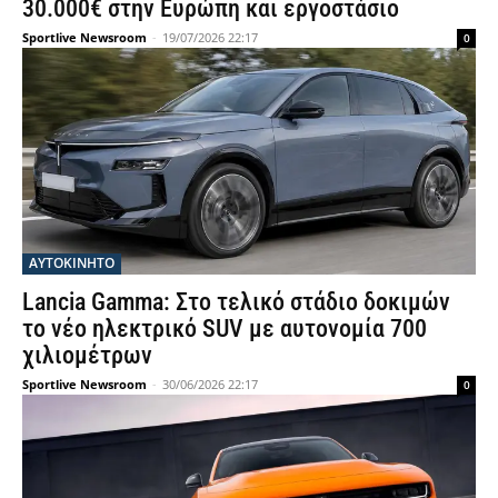
30.000€ στην Ευρώπη και εργοστάσιο
Sportlive Newsroom
-
19/07/2026 22:17
0
ΑΥΤΟΚΙΝΗΤΟ
Lancia Gamma: Στο τελικό στάδιο δοκιμών
το νέο ηλεκτρικό SUV με αυτονομία 700
χιλιομέτρων
Sportlive Newsroom
-
30/06/2026 22:17
0