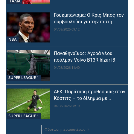
ΙΤΑΛΙΑ
Γουεμπανιάμα: Ο Κρις Μπος τον
συμβουλεύει για την πιστή...
04/08/2026 09:12
NBA
Παναθηναϊκός: Αγορά νέου
πούλμαν Volvo B13R Irizar i8
04/08/2026 11:40
SUPER LEAGUE 1
ΑΕΚ: Παράταση προθεσμίας στον
Κόστιτς – το δίλημμα με...
04/08/2026 08:10
SUPER LEAGUE 1
Φόρτωση περισσοτέρων