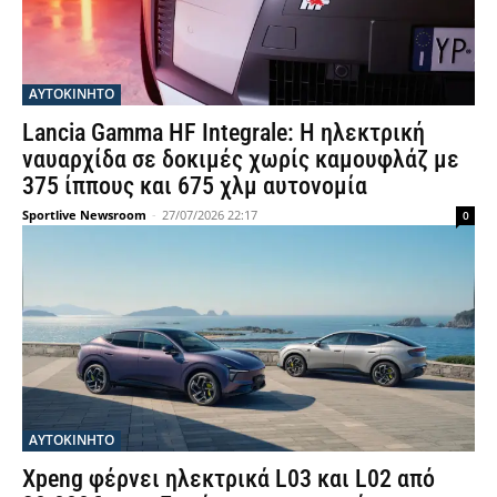
ΑΥΤΟΚΙΝΗΤΟ
Lancia Gamma HF Integrale: Η ηλεκτρική
ναυαρχίδα σε δοκιμές χωρίς καμουφλάζ με
375 ίππους και 675 χλμ αυτονομία
Sportlive Newsroom
-
27/07/2026 22:17
0
ΑΥΤΟΚΙΝΗΤΟ
Xpeng φέρνει ηλεκτρικά L03 και L02 από