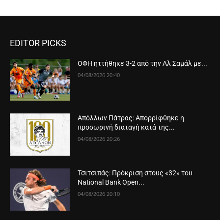
EDITOR PICKS
ΟΦΗ ηττήθηκε 3-2 από την Αλ Σαμάλ με...
04/08/2026 20:40
Απόλλων Πάτρας: Απορρίφθηκε η
προσωρινή διαταγή κατά της...
04/08/2026 20:26
Τσιτσιπάς: Πρόκριση στους «32» του
National Bank Open...
04/08/2026 20:10