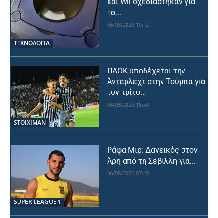
και Wii σχεδιάστηκαν για
το...
06/08/2026 10:12
ΤΕΧΝΟΛΟΓΙΑ
ΠΑΟΚ υποδέχεται την
Άντερλεχτ στην Τούμπα για
τον τρίτο...
06/08/2026 15:40
STOIXIMAN
Ράφα Μιρ: Δανεικός στον
Άρη από τη Σεβίλλη για...
06/08/2026 07:40
SUPER LEAGUE 1