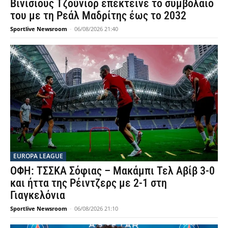
Βινίσιους Τζούνιορ επέκτεινε το συμβόλαιό
του με τη Ρεάλ Μαδρίτης έως το 2032
Sportlive Newsroom
-
06/08/2026 21:40
EUROPA LEAGUE
ΟΦΗ: ΤΣΣΚΑ Σόφιας – Μακάμπι Τελ Αβίβ 3-0
και ήττα της Ρέιντζερς με 2-1 στη
Γιαγκελόνια
Sportlive Newsroom
-
06/08/2026 21:10