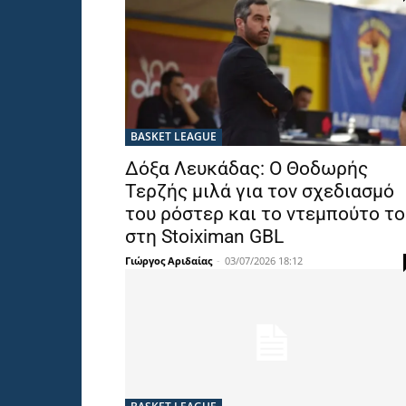
BASKET LEAGUE
Δόξα Λευκάδας: Ο Θοδωρής
Τερζής μιλά για τον σχεδιασμό
του ρόστερ και το ντεμπούτο το
στη Stoiximan GBL
Γιώργος Αριδαίας
-
03/07/2026 18:12