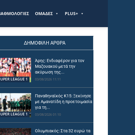
ΒΑΘΜΟΛΟΓΙΕΣ
ΟΜΑΔΕΣ
PLUS+
ΔΗΜΟΦΙΛΗ ΑΡΘΡΑ
Άρης: Ενδιαφέρον για τον
Μαζουακού μετά την
ακύρωση της...
SUPER LEAGUE 1
03/08/2026 11:11
Παναθηναϊκός Κ15: Ξεκίνησε
με Αμανατίδη η προετοιμασία
για τη...
SUPER LEAGUE 1
03/08/2026 01:10
Ολυμπιακός: Στα 32 ευρώ τα