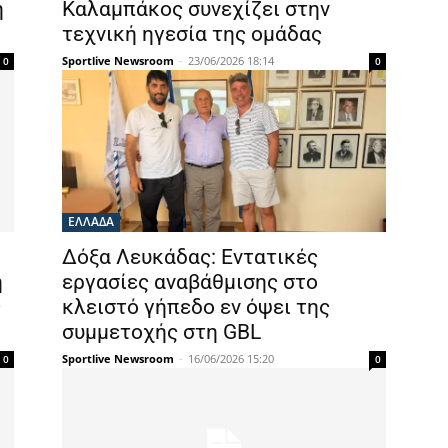
ή
Καλαμπάκος συνεχίζει στην
τεχνική ηγεσία της ομάδας
Sportlive Newsroom
-
23/06/2026 18:14
0
0
ΕΛΛΑΔΑ
Δόξα Λευκάδας: Εντατικές
η
εργασίες αναβάθμισης στο
ς
κλειστό γήπεδο εν όψει της
συμμετοχής στη GBL
Sportlive Newsroom
-
16/06/2026 15:20
0
0