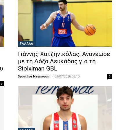
ΕΛΛΑΔΑ
Γιάννης Χατζηνικόλας: Ανανέωσε
με τη Δόξα Λευκάδας για τη
υ
Stoiximan GBL
Sportlive Newsroom
-
03/07/2026 03:10
0
0