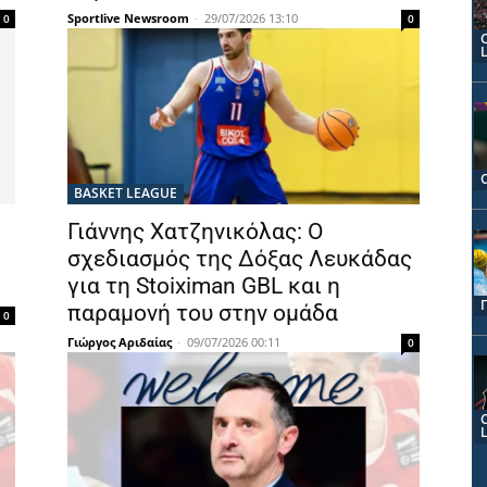
Sportlive Newsroom
-
29/07/2026 13:10
0
0
BASKET LEAGUE
Γιάννης Χατζηνικόλας: Ο
σχεδιασμός της Δόξας Λευκάδας
για τη Stoiximan GBL και η
παραμονή του στην ομάδα
0
Γιώργος Αριδαίας
-
09/07/2026 00:11
0