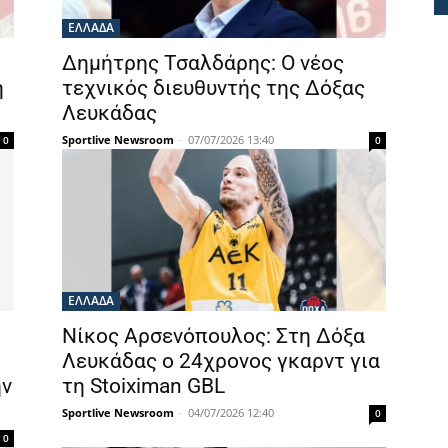
ΕΛΛΑΔΑ
Δημήτρης Τσαλδάρης: Ο νέος
η
τεχνικός διευθυντής της Δόξας
Λευκάδας
Sportlive Newsroom
-
07/07/2026 13:40
0
0
ΕΛΛΑΔΑ
Νίκος Αρσενόπουλος: Στη Δόξα
Λευκάδας ο 24χρονος γκαρντ για
ην
τη Stoiximan GBL
Sportlive Newsroom
-
04/07/2026 12:40
0
0