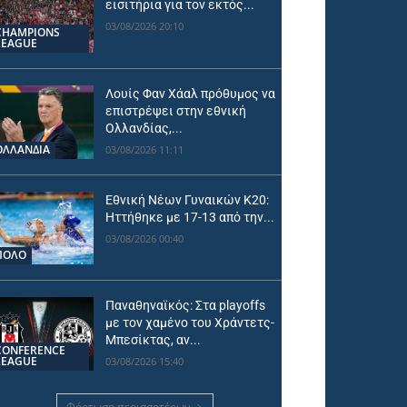
εισιτήρια για τον εκτός...
03/08/2026 20:10
CHAMPIONS
LEAGUE
Λουίς Φαν Χάαλ πρόθυμος να
επιστρέψει στην εθνική
Ολλανδίας,...
OΛΛΑΝΔΊΑ
03/08/2026 11:11
Εθνική Νέων Γυναικών Κ20:
Ηττήθηκε με 17-13 από την...
03/08/2026 00:40
ΠΟΛΟ
Παναθηναϊκός: Στα playoffs
με τον χαμένο του Χράντετς-
Μπεσίκτας, αν...
CONFERENCE
LEAGUE
03/08/2026 15:40
Φόρτωση περισσοτέρων