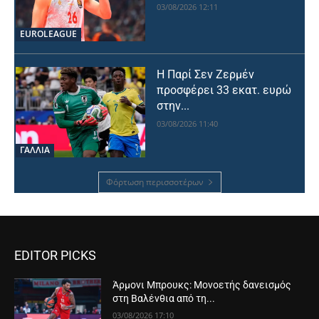
03/08/2026 12:11
EUROLEAGUE
Η Παρί Σεν Ζερμέν
προσφέρει 33 εκατ. ευρώ
στην...
03/08/2026 11:40
ΓΑΛΛΙΑ
Φόρτωση περισσοτέρων
EDITOR PICKS
Άρμονι Μπρουκς: Μονοετής δανεισμός
στη Βαλένθια από τη...
03/08/2026 17:10