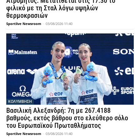
Ατρόμητος: Μετατίθεται στις 17:30 το
φιλικό με τη Σταλ λόγω υψηλών
θερμοκρασιών
Sportlive Newsroom
-
03/08/2026 11:40
ΚΟΛΥΜΒΗΣΗ
Βασιλική Αλεξανδρή: 7η με 267.4188
βαθμούς, εκτός βάθρου στο ελεύθερο σόλο
του Ευρωπαϊκού Πρωταθλήματος
Sportlive Newsroom
-
03/08/2026 11:40