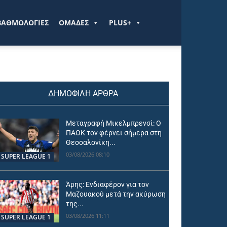
ΒΑΘΜΟΛΟΓΙΕΣ
ΟΜΑΔΕΣ
PLUS+
ΔΗΜΟΦΙΛΗ ΑΡΘΡΑ
Μεταγραφή Μικελμπρενσί: Ο
ΠΑΟΚ τον φέρνει σήμερα στη
Θεσσαλονίκη...
03/08/2026 08:10
SUPER LEAGUE 1
Άρης: Ενδιαφέρον για τον
Μαζουακού μετά την ακύρωση
της...
03/08/2026 11:11
SUPER LEAGUE 1