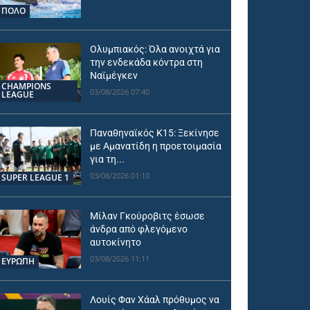
ΠΟΛΟ
Ολυμπιακός: Όλα ανοιχτά για
την ενδεκάδα κόντρα στη
Ναϊμέγκεν
CHAMPIONS
03/08/2026 07:40
LEAGUE
Παναθηναϊκός Κ15: Ξεκίνησε
με Αμανατίδη η προετοιμασία
για τη...
03/08/2026 01:10
SUPER LEAGUE 1
Μίλαν Γκούροβιτς έσωσε
άνδρα από φλεγόμενο
αυτοκίνητο
03/08/2026 11:11
ΕΥΡΩΠΗ
Λουίς Φαν Χάαλ πρόθυμος να