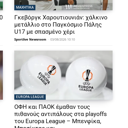
ΜΑΧΗΤΙΚΑ
0
Γκεβόργκ Χαρουτιουνιάν: χάλκινο
μετάλλιο στο Παγκόσμιο Πάλης
U17 με σπασμένο χέρι
Sportlive Newsroom
-
03/08/2026 10:10
EUROPA LEAGUE
ΟΦΗ και ΠΑΟΚ έμαθαν τους
πιθανούς αντιπάλους στα playoffs
του Europa League – Μπενφίκα,