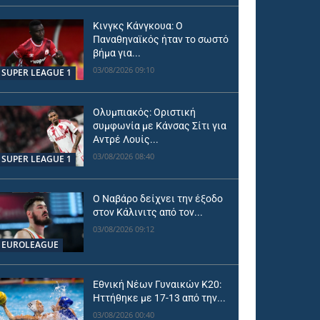
Κινγκς Κάνγκουα: Ο
Παναθηναϊκός ήταν το σωστό
βήμα για...
03/08/2026 09:10
SUPER LEAGUE 1
Ολυμπιακός: Οριστική
συμφωνία με Κάνσας Σίτι για
Αντρέ Λουίς...
03/08/2026 08:40
SUPER LEAGUE 1
Ο Ναβάρο δείχνει την έξοδο
στον Κάλινιτς από τον...
03/08/2026 09:12
EUROLEAGUE
Εθνική Νέων Γυναικών Κ20:
Ηττήθηκε με 17-13 από την...
03/08/2026 00:40