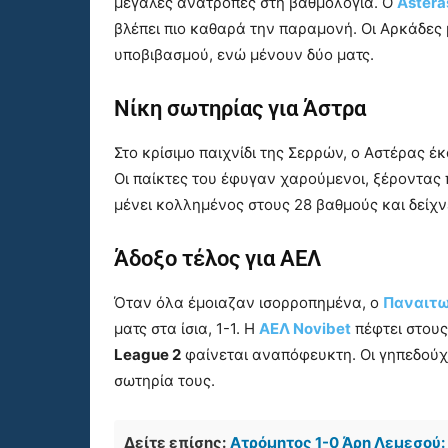
μεγάλες ανατροπές στη βαθμολογία. Ο
Aster
βλέπει πιο καθαρά την παραμονή. Οι Αρκάδες
υποβιβασμού, ενώ μένουν δύο ματς.
Νίκη σωτηρίας για Άστρα
Στο κρίσιμο παιχνίδι της Σερρών, ο Αστέρας έ
Οι παίκτες του έφυγαν χαρούμενοι, ξέροντας
μένει κολλημένος στους 28 βαθμούς και δείχν
Άδοξο τέλος για ΑΕΛ
Όταν όλα έμοιαζαν ισορροπημένα, ο
Παναιτω
ματς στα ίσια, 1-1. Η
ΑΕΛ Novibet
πέφτει στους
League 2
φαίνεται αναπόφευκτη. Οι γηπεδούχ
σωτηρία τους.
Δείτε επίσης:
Ατρόμητος 1-0 Άρη Λεμεσού: 