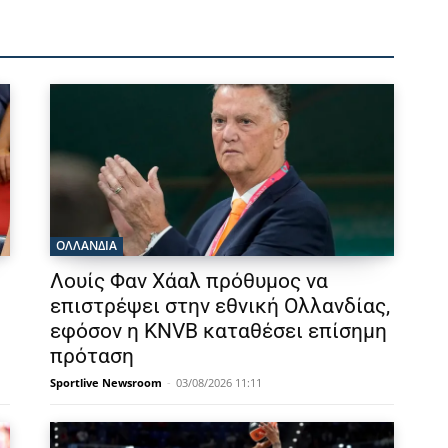
OΛΛΑΝΔΊΑ
Λουίς Φαν Χάαλ πρόθυμος να
επιστρέψει στην εθνική Ολλανδίας,
εφόσον η KNVB καταθέσει επίσημη
πρόταση
Sportlive Newsroom
-
03/08/2026 11:11