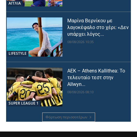
ΑΓΓΛΙΑ
Μαρίνα Βερνίκου με
λαγοκέφαλο στο χέρι: «Δεν
υπάρχει λόγος...
08/08/2026 10:35
LIFESTYLE
ΑΕΚ – Athens Kallithea: Το
τελευταίο τεστ στην
Allwyn...
08/08/2026 08:10
SUPER LEAGUE 1
Φόρτωση περισσοτέρων