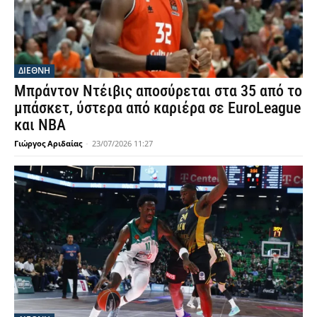
ΔΙΕΘΝΗ
Μπράντον Ντέιβις αποσύρεται στα 35 από το
μπάσκετ, ύστερα από καριέρα σε EuroLeague
και NBA
Γιώργος Αριδαίας
-
23/07/2026 11:27