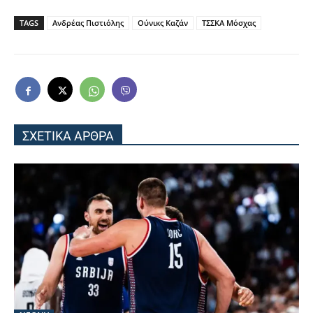
TAGS
Ανδρέας Πιστιόλης
Ούνικς Καζάν
ΤΣΣΚΑ Μόσχας
ΣΧΕΤΙΚΑ ΑΡΘΡΑ