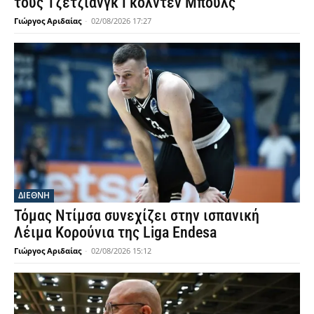
τους Τζετζιάνγκ Γκόλντεν Μπουλς
Γιώργος Αριδαίας
-
02/08/2026 17:27
ΔΙΕΘΝΗ
Τόμας Ντίμσα συνεχίζει στην ισπανική
Λέιμα Κορούνια της Liga Endesa
Γιώργος Αριδαίας
-
02/08/2026 15:12