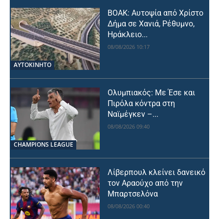
ΒΟΑΚ: Αυτοψία από Χρίστο
Δήμα σε Χανιά, Ρέθυμνο,
Ηράκλειο...
08/08/2026 10:17
ΑΥΤΟΚΙΝΗΤΟ
Ολυμπιακός: Με Έσε και
Πιρόλα κόντρα στη
Ναϊμέγκεν –...
08/08/2026 09:40
CHAMPIONS LEAGUE
Λίβερπουλ κλείνει δανεικό
τον Αραούχο από την
Μπαρτσελόνα
08/08/2026 00:40