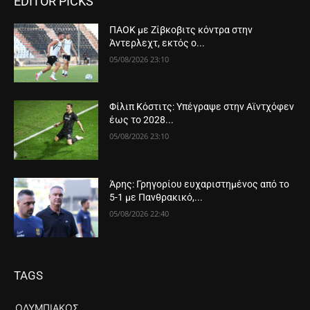
EDITOR PICKS
ΠΑΟΚ με Ζίβκοβιτς κόντρα στην
Άντερλεχτ, εκτός ο...
05/08/2026 23:10
Φίλιπ Κόστιτς: Υπέγραψε στην Αϊντχόφεν
έως το 2028...
05/08/2026 23:10
Άρης: Γρηγορίου ευχαριστημένος από το
5-1 με Πανθρακικό,...
05/08/2026 22:40
TAGS
ΟΛΥΜΠΙΑΚΌΣ