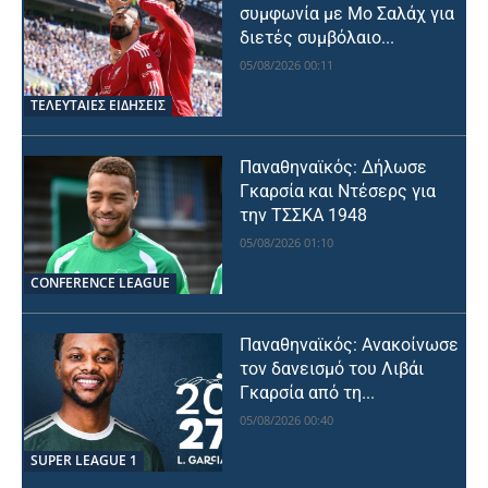
συμφωνία με Μο Σαλάχ για
διετές συμβόλαιο...
05/08/2026 00:11
ΤΕΛΕΥΤΑΙΕΣ ΕΙΔΗΣΕΙΣ
Παναθηναϊκός: Δήλωσε
Γκαρσία και Ντέσερς για
την ΤΣΣΚΑ 1948
05/08/2026 01:10
CONFERENCE LEAGUE
Παναθηναϊκός: Ανακοίνωσε
τον δανεισμό του Λιβάι
Γκαρσία από τη...
05/08/2026 00:40
SUPER LEAGUE 1