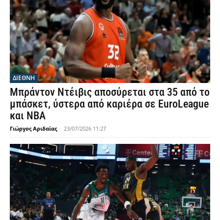
ΔΙΕΘΝΗ
Μπράντον Ντέιβις αποσύρεται στα 35 από το
μπάσκετ, ύστερα από καριέρα σε EuroLeague
και NBA
Γιώργος Αριδαίας
-
23/07/2026 11:27