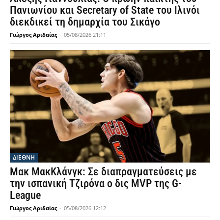
Πανιωνίου και Secretary of State του Ιλινόι
διεκδικεί τη δημαρχία του Σικάγο
Γιώργος Αριδαίας
-
05/08/2026 21:11
ΔΙΕΘΝΗ
Μακ ΜακΚλάνγκ: Σε διαπραγματεύσεις με
την ισπανική Τζιρόνα ο δις MVP της G-
League
Γιώργος Αριδαίας
-
05/08/2026 12:12