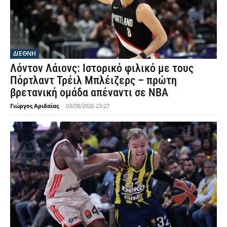
ΔΙΕΘΝΗ
Λόντον Λάιονς: Ιστορικό φιλικό με τους
Πόρτλαντ Τρέιλ Μπλέιζερς – πρώτη
βρετανική ομάδα απέναντι σε NBA
Γιώργος Αριδαίας
-
03/08/2026 23:27