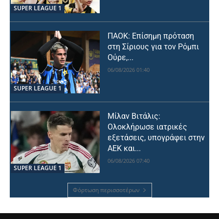
SUPER LEAGUE 1
ΠΑΟΚ: Επίσημη πρόταση
στη Σίριους για τον Ρόμπι
Ούρε,...
06/08/2026 01:40
SUPER LEAGUE 1
Μίλαν Βιτάλις:
Ολοκλήρωσε ιατρικές
εξετάσεις, υπογράφει στην
ΑΕΚ και...
06/08/2026 07:40
SUPER LEAGUE 1
Φόρτωση περισσοτέρων