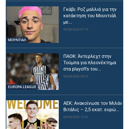
Γκάβι: Ροζ μαλλιά για την
κατάκτηση του Μουντιάλ
με...
06/08/2026 07:10
ΜΟΥΝΤΙΆΛ
ΠΑΟΚ: Άντερλεχτ στην
Τούμπα για πλεονέκτημα
στα playoffs του...
06/08/2026 08:10
EUROPA LEAGUE
ΑΕΚ: Ανακοίνωσε τον Μιλάν
Βιτάλις – 2,5 εκατ. ευρώ...
06/08/2026 12:41