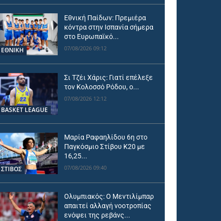
Εθνική Παίδων: Πρεμιέρα
κόντρα στην Ισπανία σήμερα
στο Ευρωπαϊκό...
07/08/2026 09:12
ΕΘΝΙΚΉ
Σι Τζέι Χάρις: Γιατί επέλεξε
τον Κολοσσό Ρόδου, ο...
07/08/2026 12:12
BASKET LEAGUE
Μαρία Ραφαηλίδου 6η στο
Παγκόσμιο Στίβου Κ20 με
16,25...
07/08/2026 09:40
ΣΤΙΒΟΣ
Ολυμπιακός: Ο Μεντιλίμπαρ
απαιτεί αλλαγή νοοτροπίας
ενόψει της ρεβάνς...