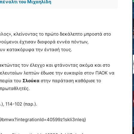
πέναλτι του Μιχαηλίδη
φαλος», κλείνοντας το πρώτο δεκάλεπτο μπροστά στο
ενούμενοι έχτισαν διαφορά εννέα πόντων,
υν κατακόρυφα την έντασή τους.
νακτώντας τον έλεγχο και φτάνοντας ακόμα και στο
τελευταίων λεπτών έδωσε την ευκαιρία στον ΠΑΟΚ να
μπειρία του
Σλούκα
στην παράταση καθάρισε το
 πρωταθλητές.
), 114-102 (παρ.).
g9bmwx?integrationId=40599z1skli3nleq}