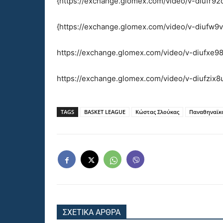
{https://exchange.glomex.com/video/v-diufr92
{https://exchange.glomex.com/video/v-diufw9v
https://exchange.glomex.com/video/v-diufxe98
https://exchange.glomex.com/video/v-diufzix8
TAGS
BASKET LEAGUE
Κώστας Σλούκας
Παναθηναϊκ
ΣΧΕΤΙΚΑ ΑΡΘΡΑ