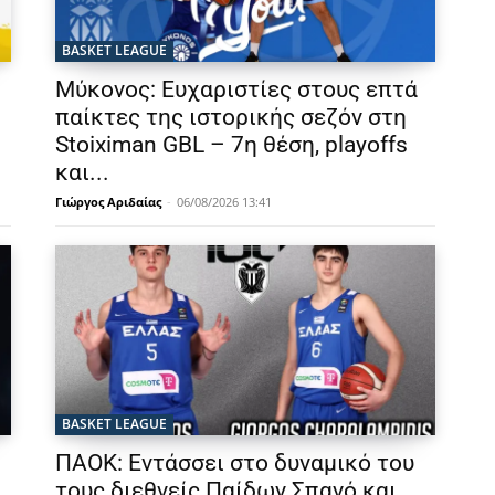
BASKET LEAGUE
Μύκονος: Ευχαριστίες στους επτά
παίκτες της ιστορικής σεζόν στη
Stoiximan GBL – 7η θέση, playoffs
και...
Γιώργος Αριδαίας
-
06/08/2026 13:41
BASKET LEAGUE
ΠΑΟΚ: Εντάσσει στο δυναμικό του
τους διεθνείς Παίδων Σπανό και