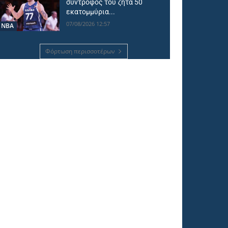
σύντροφός του ζητά 50
εκατομμύρια...
07/08/2026 12:57
NBA
Φόρτωση περισσοτέρων