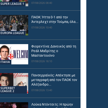
07/08/2026 08:40
SUPER LEAGUE 1
ΠΑΟΚ: Ήττα 0-1 από την
Άντερλεχτ στην Τούμπα, όλα...
07/08/2026 10:40
EUROPA LEAGUE
Φιορεντίνα: Δανεικός από τη
Ρεάλ Μαδρίτης ο
Μασταντουόνο
07/08/2026 18:10
ΙΤΑΛΙΑ
Πανσερραϊκός: Απέκτησε με
μεταγραφή από τον ΠΑΟΚ τον
Αλέξανδρο...
SUPERBET
07/08/2026 13:40
LEAGUE 2
Λούκα Ντόντσιτς: Η πρώην