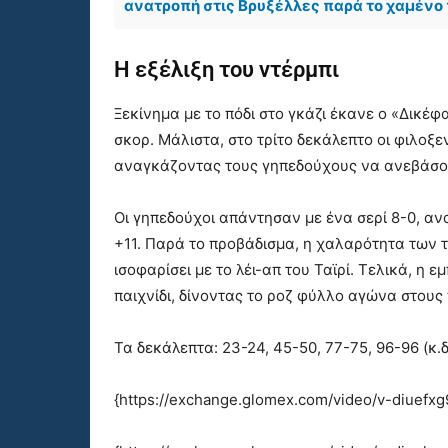
ανατροπή στις Βρυξέλλες παρά το χαμένο 
Η εξέλιξη του ντέρμπι
Ξεκίνημα με το πόδι στο γκάζι έκανε ο «Δικέ
σκορ. Μάλιστα, στο τρίτο δεκάλεπτο οι φιλοξ
αναγκάζοντας τους γηπεδούχους να ανεβάσο
Οι γηπεδούχοι απάντησαν με ένα σερί 8-0, α
+11. Παρά το προβάδισμα, η χαλαρότητα των 
ισοφαρίσει με το λέι-απ του Ταϊρί. Τελικά, η ε
παιχνίδι, δίνοντας το ροζ φύλλο αγώνα στους
Τα δεκάλεπτα: 23-24, 45-50, 77-75, 96-96 (κ.δ.
{https://exchange.glomex.com/video/v-diuefx