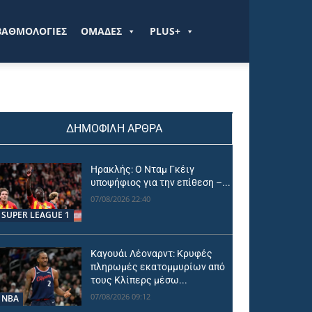
ΒΑΘΜΟΛΟΓΙΕΣ
ΟΜΑΔΕΣ
PLUS+
ΔΗΜΟΦΙΛΗ ΑΡΘΡΑ
Ηρακλής: Ο Νταμ Γκέιγ
υποψήφιος για την επίθεση –...
07/08/2026 22:40
SUPER LEAGUE 1
Καγουάι Λέοναρντ: Κρυφές
πληρωμές εκατομμυρίων από
τους Κλίπερς μέσω...
07/08/2026 09:12
NBA