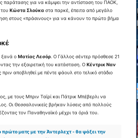
ης παράτασης για να κάμψει την αντίσταση του ΠΑΟΚ,
 του
Κώστα Σλούκα
στα παρκέ, έπειτα από μεγάλο
ηση στους «πράσινους» για να κάνουν το πρώτο βήμα
ρκέ
ε ξανά ο
Ματίας Λεσόρ
. Ο Γάλλος σέντερ πρόσθεσε 21
οντας την εξαιρετική του κατάσταση. Ο
Κέντρικ Ναν
 πριν αποβληθεί με πέντε φάουλ στο τελικό στάδιο
ς, με τους Μπριν Ταϊρί και Πάτρικ Μπέβερλι να
λος. Οι Θεσσαλονικείς βρήκαν λύσεις από πολλούς
ιέζοντας τον Παναθηναϊκό μέχρι τα όριά του.
ο πρώτο ματς με την Άντερλεχτ - θα ψάξει την