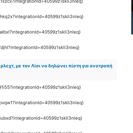
1szcx?integrationId=40599z1skli3nleq}
rhkq2x?integrationId=40599z1skli3nleq}
albxl?integrationId=40599z1skli3nleq}
djhl?integrationId=40599z1skli3nleq}
ρλεχτ, με τον Λίσι να δηλώνει πίστη για ανατροπή
91i55?integrationId=40599z1skli3nleq}
hbvqw1?integrationId=40599z1skli3nleq}
8ubxd?integrationId=40599z1skli3nleq}