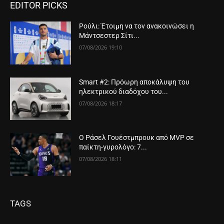
EDITOR PICKS
Ρούλι: Έτοιμη να τον ανακοινώσει η
Μάντσεστερ Σίτι...
07/08/2026 19:10
Smart #2: Πρόωρη αποκάλυψη του
ηλεκτρικού διαδόχου του...
07/08/2026 18:17
Ο Ράσελ Γουέστμπρουκ από MVP σε
παίκτη-γυρολόγο: 7...
07/08/2026 18:11
TAGS