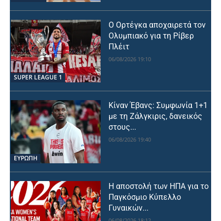
Ο Ορτέγκα αποχαιρετά τον
Ολυμπιακό για τη Ρίβερ
Πλέιτ
06/08/2026 19:10
SUPER LEAGUE 1
Κίναν Έβανς: Συμφωνία 1+1
με τη Ζάλγκιρις, δανεικός
στους...
06/08/2026 19:40
ΕΥΡΩΠΗ
Η αποστολή των ΗΠΑ για το
Παγκόσμιο Κύπελλο
Γυναικών...
06/08/2026 18:12