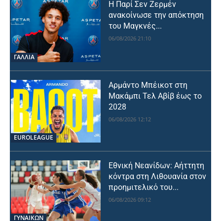
Η Παρί Σεν Ζερμέν
ανακοίνωσε την απόκτηση
του Μαγκνές...
06/08/2026 21:10
ΓΑΛΛΙΑ
Αρμάντο Μπέικοτ στη
Μακάμπι Τελ Αβίβ έως το
2028
06/08/2026 12:12
EUROLEAGUE
Εθνική Νεανίδων: Αήττητη
κόντρα στη Λιθουανία στον
προημιτελικό του...
06/08/2026 09:12
ΓΥΝΑΙΚΩΝ