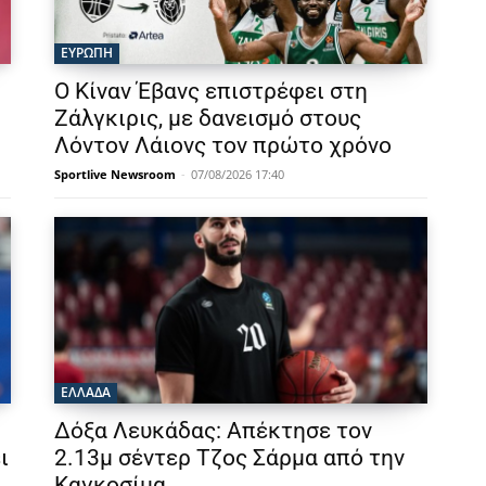
ΕΥΡΩΠΗ
Ο Κίναν Έβανς επιστρέφει στη
Ζάλγκιρις, με δανεισμό στους
Λόντον Λάιονς τον πρώτο χρόνο
Sportlive Newsroom
-
07/08/2026 17:40
ΕΛΛΑΔΑ
Δόξα Λευκάδας: Απέκτησε τον
ι
2.13μ σέντερ Τζος Σάρμα από την
Καγκοσίμα