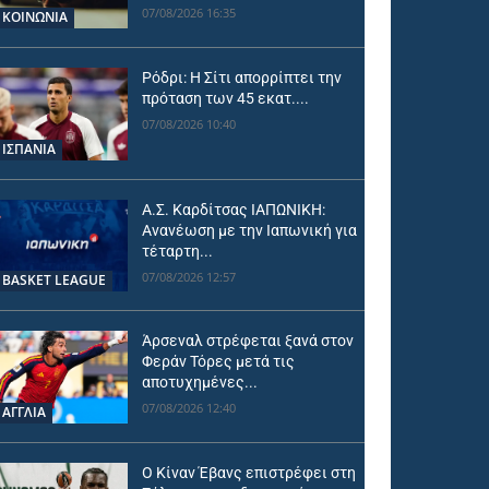
07/08/2026 16:35
ΚΟΙΝΩΝΙΑ
Ρόδρι: Η Σίτι απορρίπτει την
πρόταση των 45 εκατ....
07/08/2026 10:40
ΙΣΠΑΝΙΑ
Α.Σ. Καρδίτσας ΙΑΠΩΝΙΚΗ:
Ανανέωση με την Ιαπωνική για
τέταρτη...
07/08/2026 12:57
BASKET LEAGUE
Άρσεναλ στρέφεται ξανά στον
Φεράν Τόρες μετά τις
αποτυχημένες...
07/08/2026 12:40
ΑΓΓΛΙΑ
Ο Κίναν Έβανς επιστρέφει στη