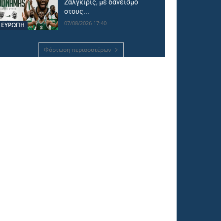
Ζάλγκιρις, με δανεισμό
στους...
07/08/2026 17:40
ΕΥΡΩΠΗ
Φόρτωση περισσοτέρων