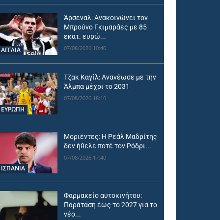
Άρσεναλ: Ανακοινώνει τον
Μπρούνο Γκιμαράες με 85
εκατ. ευρώ...
07/08/2026 10:40
ΑΓΓΛΙΑ
Τζακ Καγίλ: Ανανέωσε με την
Άλμπα μέχρι το 2031
07/08/2026 18:10
ΕΥΡΩΠΗ
Μοριέντες: Η Ρεάλ Μαδρίτης
δεν ήθελε ποτέ τον Ρόδρι...
07/08/2026 17:40
ΙΣΠΑΝΙΑ
Φαρμακείο αυτοκινήτου:
Παράταση έως το 2027 για το
νέο...