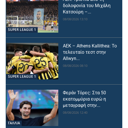
δολοφονία του Μιχάλη
Κατσούρη –...
08/08/2026 13:10
SUPER LEAGUE 1
ΑΕΚ – Athens Kallithea: Το
τελευταίο τεστ στην
Allwyn...
08/08/2026 08:10
SUPER LEAGUE 1
Φεράν Τόρες: Στα 50
εκατομμύρια ευρώ η
μεταγραφή στην...
08/08/2026 12:40
ΓΑΛΛΙΑ