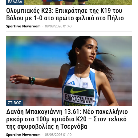
ΕΛΛΑΔΑ
Ολυμπιακός Κ23: Επικράτησε της Κ19 του
Βόλου με 1-0 στο πρώτο φιλικό στο Πήλιο
Sportlive Newsroom
-
08/08/2026 01:40
ΣΤΙΒΟΣ
Δανάη Μπακογιάννη 13.61: Νέο πανελλήνιο
ρεκόρ στα 100μ εμπόδια Κ20 – Στον τελικό
της σφυροβολίας η Τσερνόβα
Sportlive Newsroom
-
08/08/2026 01:10