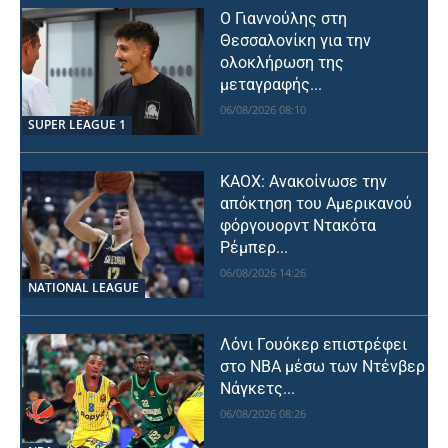
Ο Γιαννούλης στη
Θεσσαλονίκη για την
ολοκλήρωση της
μεταγραφής...
06/08/2026 08:10
SUPER LEAGUE 1
ΚΑΟΧ: Ανακοίνωσε την
απόκτηση του Αμερικανού
φόργουορντ Ντακότα
Ρέμπερ...
06/08/2026 14:26
NATIONAL LEAGUE
Λόνι Γουόκερ επιστρέφει
στο NBA μέσω των Ντένβερ
Νάγκετς...
06/08/2026 08:26