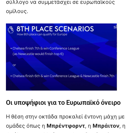
σύλλογο να συμμετάσχει σε ευρωπαϊκούς
ομίλους.
Οι υποψήφιοι για το Ευρωπαϊκό όνειρο
Η θέση στην οκτάδα προκαλεί έντονη μάχη με
ομάδες όπως η
Μπρέντφορντ
, η
Μπράιτον
, η