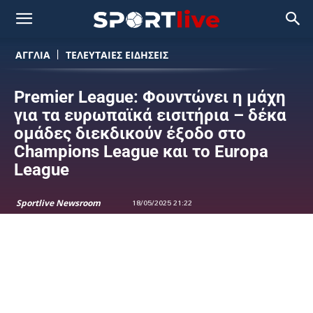
ΑΓΓΛΙΑ
ΤΕΛΕΥΤΑΙΕΣ ΕΙΔΗΣΕΙΣ
Premier League: Φουντώνει η μάχη
για τα ευρωπαϊκά εισιτήρια – δέκα
ομάδες διεκδικούν έξοδο στο
Champions League και το Europa
League
Sportlive Newsroom
18/05/2025 21:22