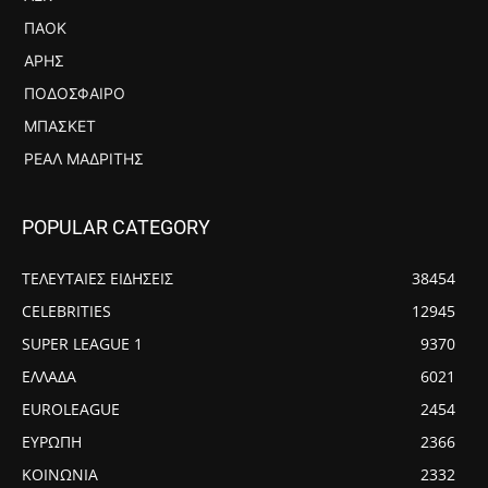
ΠΑΟΚ
ΆΡΗΣ
ΠΟΔΌΣΦΑΙΡΟ
ΜΠΆΣΚΕΤ
ΡΕΆΛ ΜΑΔΡΊΤΗΣ
POPULAR CATEGORY
ΤΕΛΕΥΤΑΙΕΣ ΕΙΔΗΣΕΙΣ
38454
CELEBRITIES
12945
SUPER LEAGUE 1
9370
ΕΛΛΑΔΑ
6021
EUROLEAGUE
2454
ΕΥΡΩΠΗ
2366
ΚΟΙΝΩΝΙΑ
2332