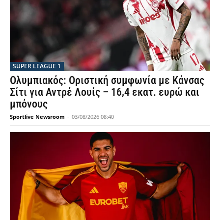
SUPER LEAGUE 1
Ολυμπιακός: Οριστική συμφωνία με Κάνσας
Σίτι για Αντρέ Λουίς – 16,4 εκατ. ευρώ και
μπόνους
Sportlive Newsroom
-
03/08/2026 08:40