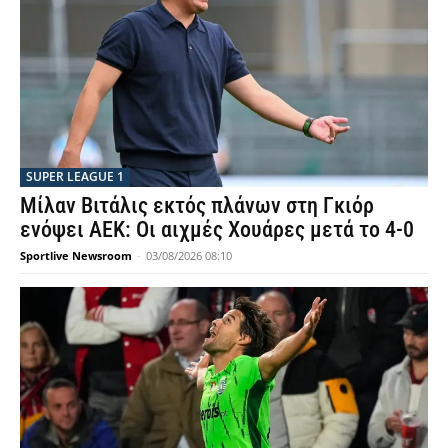
SUPER LEAGUE 1
Μίλαν Βιτάλις εκτός πλάνων στη Γκιόρ
ενόψει ΑΕΚ: Οι αιχμές Χουάρες μετά το 4-0
Sportlive Newsroom
-
03/08/2026 08:10