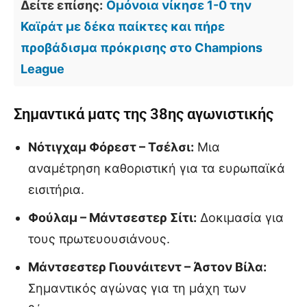
Δείτε επίσης:
Ομόνοια νίκησε 1-0 την
Καϊράτ με δέκα παίκτες και πήρε
προβάδισμα πρόκρισης στο Champions
League
Σημαντικά ματς της 38ης αγωνιστικής
Νότιγχαμ Φόρεστ – Τσέλσι:
Μια
αναμέτρηση καθοριστική για τα ευρωπαϊκά
εισιτήρια.
Φούλαμ – Μάντσεστερ Σίτι:
Δοκιμασία για
τους πρωτευουσιάνους.
Μάντσεστερ Γιουνάιτεντ – Άστον Βίλα:
Σημαντικός αγώνας για τη μάχη των