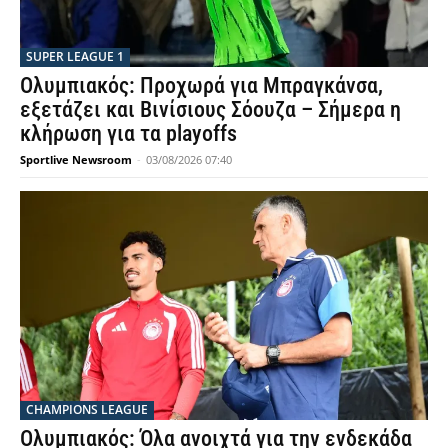
SUPER LEAGUE 1
Ολυμπιακός: Προχωρά για Μπραγκάνσα,
εξετάζει και Βινίσιους Σόουζα – Σήμερα η
κλήρωση για τα playoffs
Sportlive Newsroom
-
03/08/2026 07:40
CHAMPIONS LEAGUE
Ολυμπιακός: Όλα ανοιχτά για την ενδεκάδα