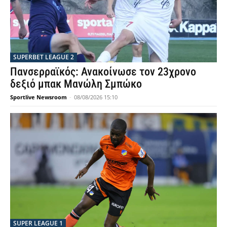
SUPERBET LEAGUE 2
Πανσερραϊκός: Ανακοίνωσε τον 23χρονο
δεξιό μπακ Μανώλη Σμπώκο
Sportlive Newsroom
-
08/08/2026 15:10
SUPER LEAGUE 1