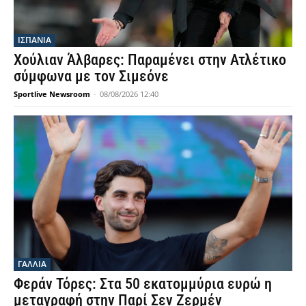
ΙΣΠΑΝΙΑ
Χούλιαν Άλβαρες: Παραμένει στην Ατλέτικο
σύμφωνα με τον Σιμεόνε
Sportlive Newsroom
-
08/08/2026 12:40
ΓΑΛΛΙΑ
Φεράν Τόρες: Στα 50 εκατομμύρια ευρώ η
μεταγραφή στην Παρί Σεν Ζερμέν