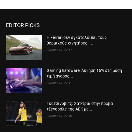
EDITOR PICKS
Η Ferrari δεν εγκαταλείπει τους
θερμικούς κινητήρες –...
08/08/2026 22:17
Gaming hardware: Αύξηση 16% στη μέση
τιμή αγοράς...
08/08/2026 22:11
Γκατσίνοβιτς: Χατ-τρικ στην πρόβα
τζενεράλε της ΑΕΚ με...
08/08/2026 22:10