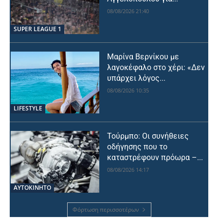
08/08/2026 21:40
SUPER LEAGUE 1
Μαρίνα Βερνίκου με
λαγοκέφαλο στο χέρι: «Δεν
υπάρχει λόγος...
08/08/2026 10:35
LIFESTYLE
Τούρμπο: Οι συνήθειες
οδήγησης που το
καταστρέφουν πρόωρα –...
08/08/2026 14:17
ΑΥΤΟΚΙΝΗΤΟ
Φόρτωση περισσοτέρων