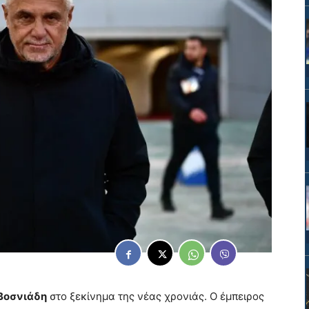
Βοσνιάδη
στο ξεκίνημα της νέας χρονιάς. Ο έμπειρος