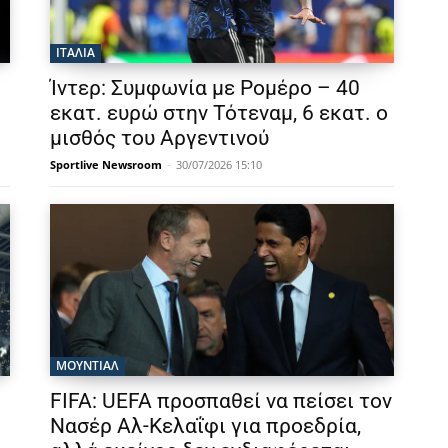
ΙΤΑΛΙΑ
Ίντερ: Συμφωνία με Ρομέρο – 40
εκατ. ευρώ στην Τότεναμ, 6 εκατ. ο
μισθός του Αργεντινού
Sportlive Newsroom
-
30/07/2026 15:10
ΜΟΥΝΤΙΆΛ
FIFA: UEFA προσπαθεί να πείσει τον
Νασέρ Αλ-Κελαΐφι για προεδρία,