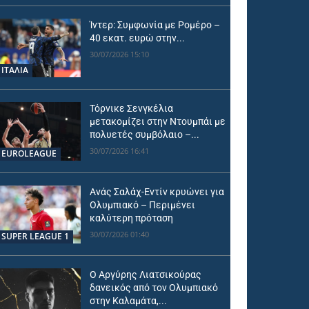
Ίντερ: Συμφωνία με Ρομέρο –
40 εκατ. ευρώ στην...
30/07/2026 15:10
ΙΤΑΛΙΑ
Τόρνικε Σενγκέλια
μετακομίζει στην Ντουμπάι με
πολυετές συμβόλαιο –...
30/07/2026 16:41
EUROLEAGUE
Ανάς Σαλάχ-Εντίν κρυώνει για
Ολυμπιακό – Περιμένει
καλύτερη πρόταση
30/07/2026 01:40
SUPER LEAGUE 1
Ο Αργύρης Λιατσικούρας
δανεικός από τον Ολυμπιακό
στην Καλαμάτα,...