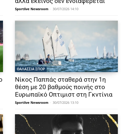
αλλά εκείνος δεν ενδιαφέρεται
Sportlive Newsroom
-
30/07/2026 14:10
ΘΑΛΆΣΣΙΑ ΣΠΟΡ
ο
Νίκος Παππάς σταθερά στην 1η
θέση με 20 βαθμούς ποινής στο
Ευρωπαϊκό Οπτιμιστ στη Γκντίνια
Sportlive Newsroom
-
30/07/2026 13:10