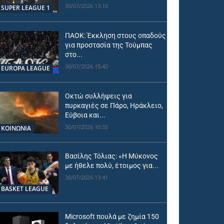
30/07/2026 13:10
SUPER LEAGUE 1
ΠΑΟΚ: Έκκληση στους οπαδούς
για προστασία της Τούμπας
στο...
30/07/2026 15:40
EUROPA LEAGUE
Οκτώ συλλήψεις για
πυρκαγιές σε Πάρο, Ηράκλειο,
Εύβοια και...
30/07/2026 10:35
ΚΟΙΝΩΝΙΑ
Βασίλης Τόλιας: «Η Μύκονος
με ήθελε πολύ, έτοιμος για...
30/07/2026 13:41
BASKET LEAGUE
Microsoft πουλά με ζημία 150