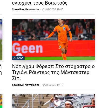
ενισχύει τους Βοιωτούς
Sportlive Newsroom
-
04/08/2026 19:40
ΑΓΓΛΙΑ
ή
Νότιγχαμ Φόρεστ: Στο στόχαστρο ο
η
Τιγιάνι Ράιντερς της Μάντσεστερ
Σίτι
Sportlive Newsroom
-
04/08/2026 19:10