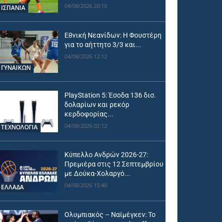
04/08/2026 20:10
ΙΣΠΑΝΙΑ
Εθνική Νεανίδων: Η Φουστέρη
για το αήττητο 3/3 και...
04/08/2026 12:12
ΓΥΝΑΙΚΩΝ
PlayStation 5: Έσοδα 136 δισ.
δολαρίων και ρεκόρ
κερδοφορίας...
04/08/2026 02:12
ΤΕΧΝΟΛΟΓΙΑ
Κύπελλο Ανδρών 2026-27:
Πρεμιέρα στις 12 Σεπτεμβρίου
με Δούκα-Χολαργό...
04/08/2026 15:40
ΕΛΛΑΔΑ
Ολυμπιακός – Ναϊμέγκεν: Το