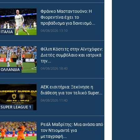
Φράνκο Μασταντουόνο: Η
Φιορεντίνα έχει το
προβάδισμα για δανεισμό...
04/08/2026 13:10
ΙΤΑΛΙΑ
Φίλιπ Κόστιτς στην Αϊντχόφεν:
Διετές συμβόλαιο και ιατρικά
την...
04/08/2026 18:40
OΛΛΑΝΔΊΑ
ΑΕΚ εισιτήρια: Ξεκίνησε η
διάθεση για τον τελικό Super...
04/08/2026 11:40
SUPER LEAGUE 1
Ρεάλ Μαδρίτης: Μια ανάσα από
τον Ντιομαντέ για
μεταγραφή...