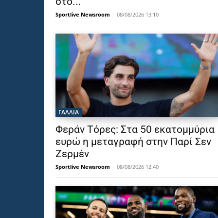
στο...
Sportlive Newsroom
-
08/08/2026 13:10
ΓΑΛΛΙΑ
Φεράν Τόρες: Στα 50 εκατομμύρια
ευρώ η μεταγραφή στην Παρί Σεν
Ζερμέν
Sportlive Newsroom
-
08/08/2026 12:40