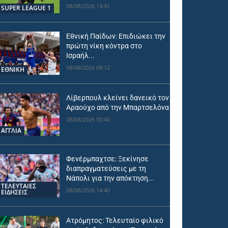
08/08/2026 14:41
SUPER LEAGUE 1
Εθνική Παίδων: Επιδιώκει την
πρώτη νίκη κόντρα στο
Ισραήλ...
08/08/2026 09:12
ΕΘΝΙΚΉ
Λίβερπουλ κλείνει δανεικό τον
Αραούχο από την Μπαρτσελόνα
08/08/2026 00:40
ΑΓΓΛΙΑ
Φενέρμπαχτσε: Ξεκίνησε
διαπραγματεύσεις με τη
Νάπολι για την απόκτηση...
ΤΕΛΕΥΤΑΙΕΣ
08/08/2026 14:40
ΕΙΔΗΣΕΙΣ
Ατρόμητος: Τελευταίο φιλικό