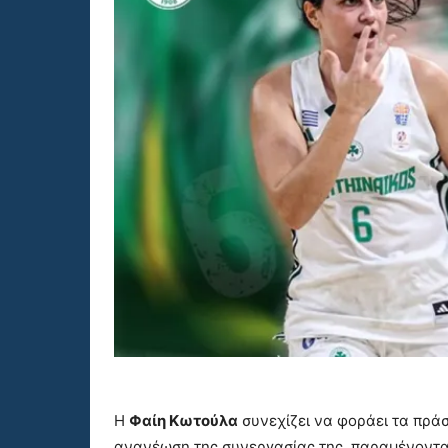
Η
Φαίη Κωτούλα
συνεχίζει να φοράει τα πράσ
ανανέωση της συνεργασίας της, παραμένοντα