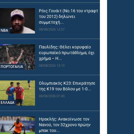
Ρόις Γουάιτ (Νο.16 του ντραφτ
του 2012) δηλώνει
συμμετοχή...
08/08/2026 12:57
NBA
Παυλίδης: Θέλει κορυφαίο
ευρωπαϊκό πρωτάθλημα, όχι
χρήμα – Η...
08/08/2026 13:10
ΠΟΡΤΟΓΑΛΙΑ
Ολυμπιακός Κ23: Επικράτησε
της Κ19 του Βόλου με 1-0...
08/08/2026 01:40
ΕΛΛΑΔΑ
Ηρακλής: Ανακοίνωσε τον
Νανού, τον 32χρονο πρώην
μπακ του...