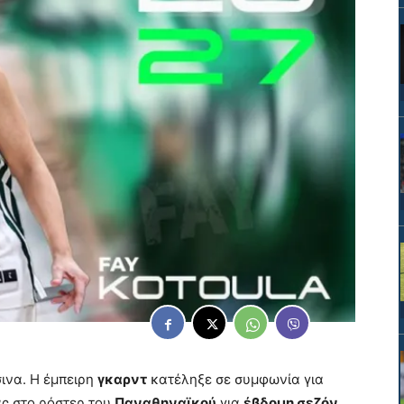
ινα. Η έμπειρη
γκαρντ
κατέληξε σε συμφωνία για
ς στο ρόστερ του
Παναθηναϊκού
για
έβδομη σεζόν
.