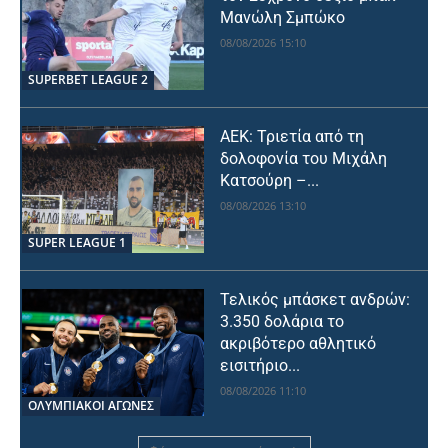
Μανώλη Σμπώκο
08/08/2026 15:10
SUPERBET LEAGUE 2
ΑΕΚ: Τριετία από τη
δολοφονία του Μιχάλη
Κατσούρη –...
08/08/2026 13:10
SUPER LEAGUE 1
Τελικός μπάσκετ ανδρών:
3.350 δολάρια το
ακριβότερο αθλητικό
εισιτήριο...
08/08/2026 11:10
ΟΛΥΜΠΙΑΚΟΊ ΑΓΏΝΕΣ