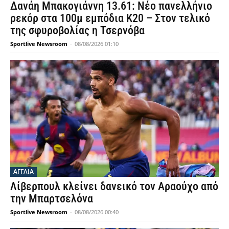
Δανάη Μπακογιάννη 13.61: Νέο πανελλήνιο
ρεκόρ στα 100μ εμπόδια Κ20 – Στον τελικό
της σφυροβολίας η Τσερνόβα
Sportlive Newsroom
-
08/08/2026 01:10
ΑΓΓΛΙΑ
Λίβερπουλ κλείνει δανεικό τον Αραούχο από
την Μπαρτσελόνα
Sportlive Newsroom
-
08/08/2026 00:40