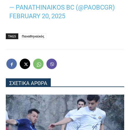
— PANATHINAIKOS BC (@PAOBCGR)
FEBRUARY 20, 2025
TAGS
Παναθηναϊκός
ΣΧΕΤΙΚΑ ΑΡΘΡΑ