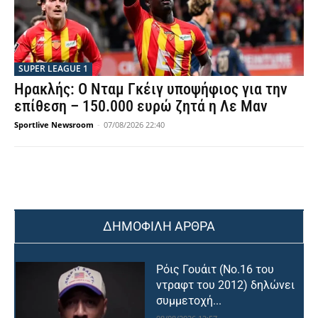
SUPER LEAGUE 1
Ηρακλής: Ο Νταμ Γκέιγ υποψήφιος για την
επίθεση – 150.000 ευρώ ζητά η Λε Μαν
Sportlive Newsroom
-
07/08/2026 22:40
ΔΗΜΟΦΙΛΗ ΑΡΘΡΑ
Ρόις Γουάιτ (Νο.16 του
ντραφτ του 2012) δηλώνει
συμμετοχή...