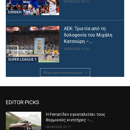
08/08/2026 09:12
ΕΘΝΙΚΉ
ΑΕΚ: Τριετία από τη
δολοφονία του Μιχάλη
Κατσούρη –...
08/08/2026 13:10
SUPER LEAGUE 1
Φόρτωση περισσοτέρων
EDITOR PICKS
Η Ferrari δεν εγκαταλείπει τους
θερμικούς κινητήρες –...
08/08/2026 22:17