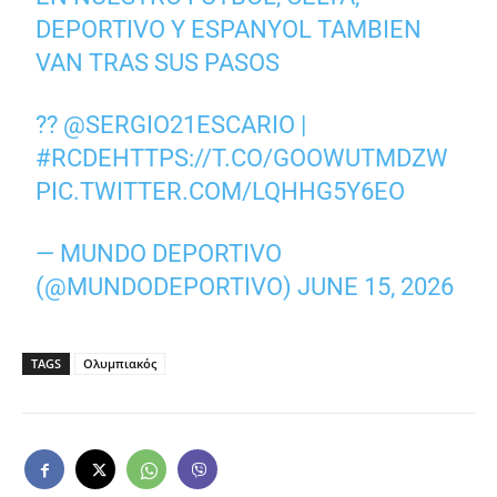
DEPORTIVO Y ESPANYOL TAMBIEN
VAN TRAS SUS PASOS
??
@SERGIO21ESCARIO
|
#RCDE
HTTPS://T.CO/GOOWUTMDZW
PIC.TWITTER.COM/LQHHG5Y6EO
— MUNDO DEPORTIVO
(@MUNDODEPORTIVO)
JUNE 15, 2026
TAGS
Ολυμπιακός