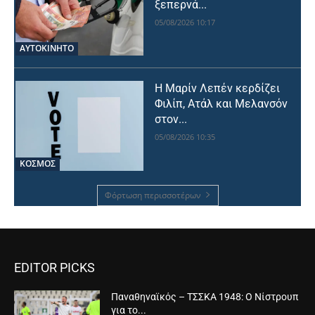
ξεπερνά...
05/08/2026 10:17
ΑΥΤΟΚΙΝΗΤΟ
Η Μαρίν Λεπέν κερδίζει
Φιλίπ, Ατάλ και Μελανσόν
στον...
05/08/2026 10:35
ΚΟΣΜΟΣ
Φόρτωση περισσοτέρων
EDITOR PICKS
Παναθηναϊκός – ΤΣΣΚΑ 1948: Ο Νίστρουπ
για το...