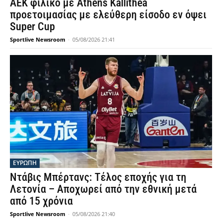
AEK φιλικό με Athens Kallithea
προετοιμασίας με ελεύθερη είσοδο εν όψει
Super Cup
Sportlive Newsroom
-
05/08/2026 21:41
ΕΥΡΩΠΗ
Ντάβις Μπέρτανς: Τέλος εποχής για τη
Λετονία – Αποχωρεί από την εθνική μετά
από 15 χρόνια
Sportlive Newsroom
-
05/08/2026 21:40