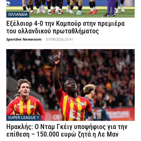
OΛΛΑΝΔΊΑ
Εξέλσιορ 4-0 την Καμπούρ στην πρεμιέρα
του ολλανδικού πρωταθλήματος
Sportlive Newsroom
-
07/08/2026 23:41
SUPER LEAGUE 1
Ηρακλής: Ο Νταμ Γκέιγ υποψήφιος για την
επίθεση – 150.000 ευρώ ζητά η Λε Μαν