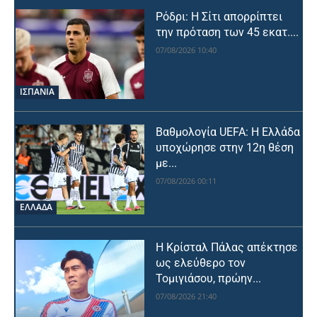
Ρόδρι: Η Σίτι απορρίπτει
την πρόταση των 45 εκατ....
07/08/2026 10:40
ΙΣΠΑΝΙΑ
Βαθμολογία UEFA: Η Ελλάδα
υποχώρησε στην 12η θέση
με...
07/08/2026 00:11
ΕΛΛΑΔΑ
Η Κρίσταλ Πάλας απέκτησε
ως ελεύθερο τον
Τομιγιάσου, πρώην...
07/08/2026 21:40