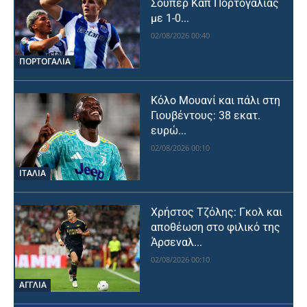
Σούπερ Καπ Πορτογαλίας
με 1-0...
02/08/2026 00:40
ΠΟΡΤΟΓΑΛΙΑ
Κόλο Μουανί και πάλι στη
Γιουβέντους: 38 εκατ.
ευρώ...
02/08/2026 00:10
ΙΤΑΛΙΑ
Χρήστος Τζόλης: Γκολ και
αποθέωση στο φιλικό της
Άρσεναλ...
02/08/2026 00:10
ΑΓΓΛΙΑ