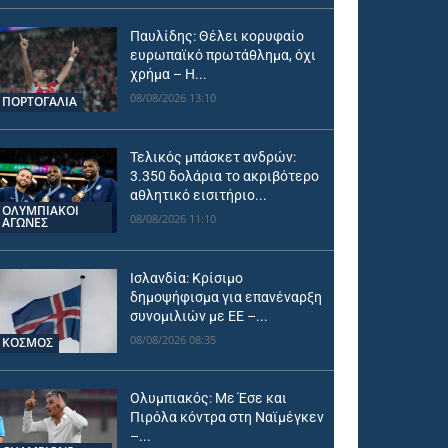
Παυλίδης: Θέλει κορυφαίο
ευρωπαϊκό πρωτάθλημα, όχι
χρήμα – Η...
08/08/2026 13:10
ΠΟΡΤΟΓΑΛΙΑ
Τελικός μπάσκετ ανδρών:
3.350 δολάρια το ακριβότερο
αθλητικό εισιτήριο...
ΟΛΥΜΠΙΑΚΟΊ
08/08/2026 11:10
ΑΓΏΝΕΣ
Ισλανδία: Κρίσιμο
δημοψήφισμα για επανέναρξη
συνομιλιών με ΕΕ –...
08/08/2026 08:35
ΚΟΣΜΟΣ
Ολυμπιακός: Με Έσε και
Πιρόλα κόντρα στη Ναϊμέγκεν
–...