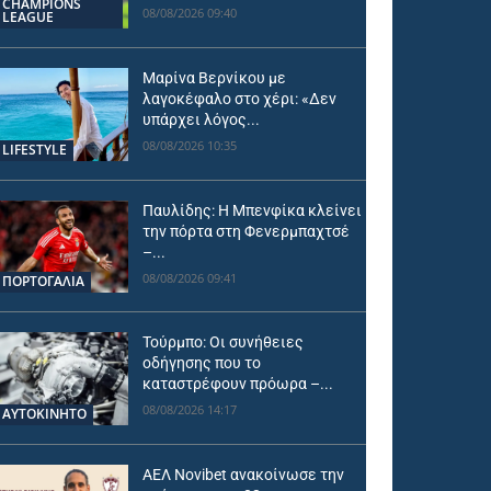
CHAMPIONS
08/08/2026 09:40
LEAGUE
Μαρίνα Βερνίκου με
λαγοκέφαλο στο χέρι: «Δεν
υπάρχει λόγος...
08/08/2026 10:35
LIFESTYLE
Παυλίδης: Η Μπενφίκα κλείνει
την πόρτα στη Φενερμπαχτσέ
–...
08/08/2026 09:41
ΠΟΡΤΟΓΑΛΙΑ
Τούρμπο: Οι συνήθειες
οδήγησης που το
καταστρέφουν πρόωρα –...
08/08/2026 14:17
ΑΥΤΟΚΙΝΗΤΟ
ΑΕΛ Novibet ανακοίνωσε την