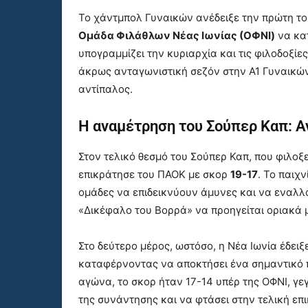
Το χάντμπολ Γυναικών ανέδειξε την πρώτη του
Ομάδα Φιλάθλων Νέας Ιωνίας (ΟΦΝΙ)
να κα
υπογραμμίζει την κυριαρχία και τις φιλοδοξίε
άκρως ανταγωνιστική σεζόν στην Α1 Γυναικώ
αντίπαλος.
Η αναμέτρηση του Σούπερ Καπ: Α
Στον τελικό θεσμό του Σούπερ Καπ, που φιλοξε
επικράτησε του ΠΑΟΚ με σκορ
19-17
. Το παιχν
ομάδες να επιδεικνύουν άμυνες και να εναλλ
«Δικέφαλο του Βορρά» να προηγείται οριακά μ
Στο δεύτερο μέρος, ωστόσο, η Νέα Ιωνία έδει
καταφέρνοντας να αποκτήσει ένα σημαντικό π
αγώνα, το σκορ ήταν 17-14 υπέρ της ΟΦΝΙ, γεγ
της συνάντησης και να φτάσει στην τελική επ