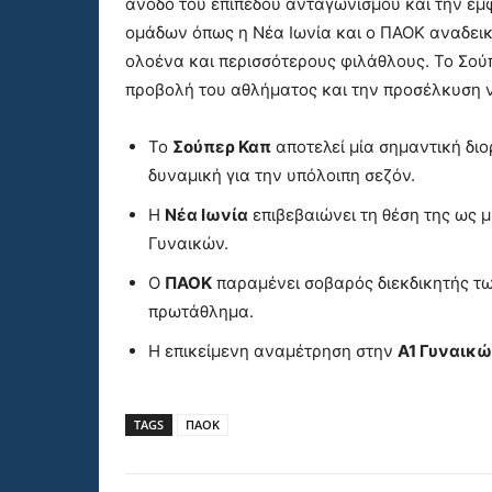
άνοδο του επιπέδου ανταγωνισμού και την εμ
ομάδων όπως η Νέα Ιωνία και ο ΠΑΟΚ αναδει
ολοένα και περισσότερους φιλάθλους. Το Σούπε
προβολή του αθλήματος και την προσέλκυση 
Το
Σούπερ Καπ
αποτελεί μία σημαντική δι
δυναμική για την υπόλοιπη σεζόν.
Η
Νέα Ιωνία
επιβεβαιώνει τη θέση της ως 
Γυναικών.
Ο
ΠΑΟΚ
παραμένει σοβαρός διεκδικητής τω
πρωτάθλημα.
Η επικείμενη αναμέτρηση στην
Α1 Γυναικ
TAGS
ΠΑΟΚ