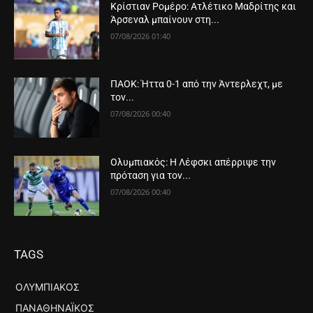
Κρίστιαν Ρομέρο: Ατλέτικο Μαδρίτης και
Άρσεναλ μπαίνουν στη...
07/08/2026 01:40
ΠΑΟΚ: Ήττα 0-1 από την Άντερλεχτ, με
τον...
07/08/2026 00:40
Ολυμπιακός: Η Λέφσκι απέρριψε την
πρόταση για τον...
07/08/2026 00:40
TAGS
ΟΛΥΜΠΙΑΚΌΣ
ΠΑΝΑΘΗΝΑΪΚΌΣ