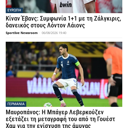
ΕΥΡΩΠΗ
Κίναν Έβανς: Συμφωνία 1+1 με τη Ζάλγκιρις,
δανεικός στους Λόντον Λάιονς
Sportlive Newsroom
-
06/08/2026 19:40
ΓΕΡΜΑΝΙΑ
Μαυροπάνος: Η Μπάγερ Λεβερκούζεν
εξετάζει τη μεταγραφή του από τη Γουέστ
Χαμ για την ενίσχυση της άμυνας