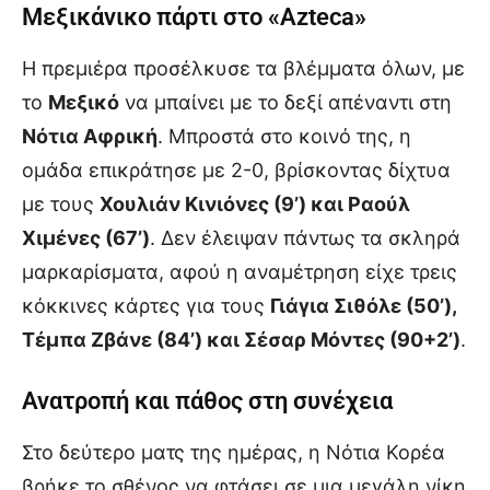
Μεξικάνικο πάρτι στο «Azteca»
Η πρεμιέρα προσέλκυσε τα βλέμματα όλων, με
το
Μεξικό
να μπαίνει με το δεξί απέναντι στη
Νότια Αφρική
. Μπροστά στο κοινό της, η
ομάδα επικράτησε με 2-0, βρίσκοντας δίχτυα
με τους
Χουλιάν Κινιόνες (9’) και Ραούλ
Χιμένες (67’)
. Δεν έλειψαν πάντως τα σκληρά
μαρκαρίσματα, αφού η αναμέτρηση είχε τρεις
κόκκινες κάρτες για τους
Γιάγια Σιθόλε (50’),
Τέμπα Ζβάνε (84’) και Σέσαρ Μόντες (90+2’)
.
Ανατροπή και πάθος στη συνέχεια
Στο δεύτερο ματς της ημέρας, η Νότια Κορέα
βρήκε το σθένος να φτάσει σε μια μεγάλη νίκη