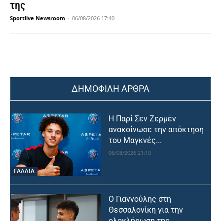
της
Sportlive Newsroom
-
06/08/2026 17:40
ΔΗΜΟΦΙΛΗ ΑΡΘΡΑ
Η Παρί Σεν Ζερμέν
ανακοίνωσε την απόκτηση
του Μαγκνές...
06/08/2026 21:10
ΓΑΛΛΙΑ
Ο Γιαννούλης στη
Θεσσαλονίκη για την
ολοκλήρωση της