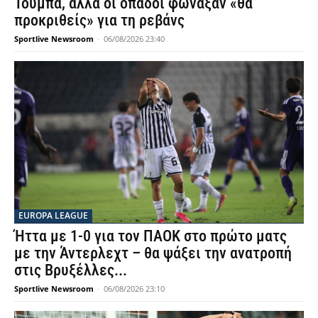
Τούμπα, αλλά οι οπαδοί φώναξαν «θα
προκριθείς» για τη ρεβάνς
Sportlive Newsroom
-
06/08/2026 23:40
EUROPA LEAGUE
Ήττα με 1-0 για τον ΠΑΟΚ στο πρώτο ματς
με την Άντερλεχτ – θα ψάξει την ανατροπή
στις Βρυξέλλες...
Sportlive Newsroom
-
06/08/2026 23:10