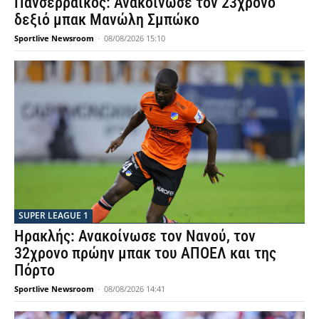
Πανσερραϊκός: Ανακοίνωσε τον 23χρονο
δεξιό μπακ Μανώλη Σμπώκο
Sportlive Newsroom
-
08/08/2026 15:10
SUPER LEAGUE 1
Ηρακλής: Ανακοίνωσε τον Νανού, τον
32χρονο πρώην μπακ του ΑΠΟΕΛ και της
Πόρτο
Sportlive Newsroom
-
08/08/2026 14:41