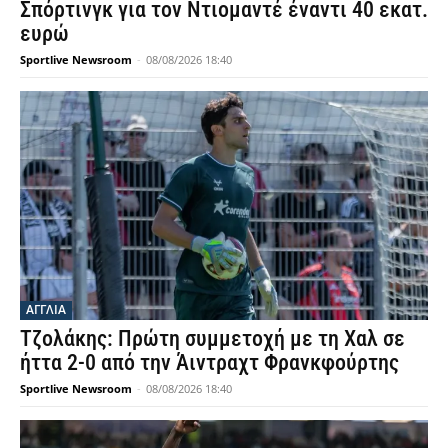
Σπόρτινγκ για τον Ντιομαντέ έναντι 40 εκατ.
ευρώ
Sportlive Newsroom
-
08/08/2026 18:40
ΑΓΓΛΙΑ
Τζολάκης: Πρώτη συμμετοχή με τη Χαλ σε
ήττα 2-0 από την Άιντραχτ Φρανκφούρτης
Sportlive Newsroom
-
08/08/2026 18:40