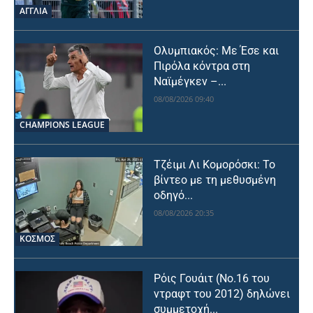
ΑΓΓΛΙΑ
Ολυμπιακός: Με Έσε και
Πιρόλα κόντρα στη
Ναϊμέγκεν –...
08/08/2026 09:40
CHAMPIONS LEAGUE
Τζέιμι Λι Κομορόσκι: Το
βίντεο με τη μεθυσμένη
οδηγό...
08/08/2026 20:35
ΚΟΣΜΟΣ
Ρόις Γουάιτ (Νο.16 του
ντραφτ του 2012) δηλώνει
συμμετοχή...