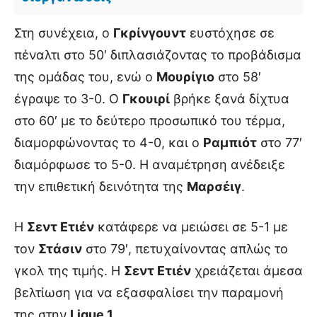
Στη συνέχεια, ο
Γκρίνγουντ
ευστόχησε σε
πέναλτι στο 50′ διπλασιάζοντας το προβάδισμα
της ομάδας του, ενώ ο
Μουρίγιο
στο 58′
έγραψε το 3-0. Ο
Γκουιρί
βρήκε ξανά δίχτυα
στο 60′ με το δεύτερο προσωπικό του τέρμα,
διαμορφώνοντας το 4-0, και ο
Ραμπιότ
στο 77′
διαμόρφωσε το 5-0. Η αναμέτρηση ανέδειξε
την επιθετική δεινότητα της
Μαρσέιγ
.
Η
Σεντ Ετιέν
κατάφερε να μειώσει σε 5-1 με
τον
Στάσιν
στο 79′, πετυχαίνοντας απλώς το
γκολ της τιμής. Η
Σεντ Ετιέν
χρειάζεται άμεσα
βελτίωση για να εξασφαλίσει την παραμονή
της στην
Ligue 1
.