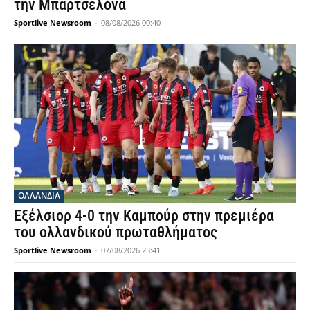
την Μπαρτσελόνα
Sportlive Newsroom
-
08/08/2026 00:40
OΛΛΑΝΔΊΑ
Εξέλσιορ 4-0 την Καμπούρ στην πρεμιέρα
του ολλανδικού πρωταθλήματος
Sportlive Newsroom
-
07/08/2026 23:41