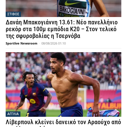
ΣΤΙΒΟΣ
Δανάη Μπακογιάννη 13.61: Νέο πανελλήνιο
ρεκόρ στα 100μ εμπόδια Κ20 – Στον τελικό
της σφυροβολίας η Τσερνόβα
Sportlive Newsroom
-
08/08/2026 01:10
ΑΓΓΛΙΑ
Λίβερπουλ κλείνει δανεικό τον Αραούχο από