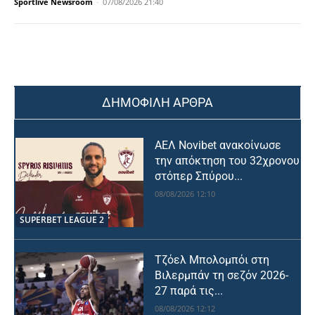
Sportlive Newsroom
-
07/08/2026 21:40
ΔΗΜΟΦΙΛΗ ΑΡΘΡΑ
ΑΕΛ Novibet ανακοίνωσε
την απόκτηση του 32χρονου
στόπερ Σπύρου...
08/08/2026 12:10
SUPERBET LEAGUE 2
Τζόελ Μπολομπόι στη
Βιλερμπάν τη σεζόν 2026-
27 παρά τις...
08/08/2026 12:12