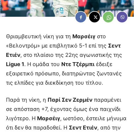
Θριαμβευτική νίκη για τη
Μαρσέιγ
στο
«Βελοντρόμ» με επιβλητικό 5-1 επί της
Σεντ
Ετιέν
, στο πλαίσιο της 22ης αγωνιστικής της
Ligue 1
. Η ομάδα του
Ντε Τζέρμπι
έδειξε
εξαιρετικό πρόσωπο, διατηρώντας ζωντανές
τις ελπίδες για διεκδίκηση του τίτλου.
Παρά τη νίκη, η
Παρί Σεν Ζερμέν
παραμένει
σε απόσταση +7, έχοντας όμως ένα παιχνίδι
λιγότερο. Η
Μαρσέιγ
, ωστόσο, έστειλε μήνυμα
ότι δεν θα παραδοθεί. Η
Σεντ Ετιέν
, από την