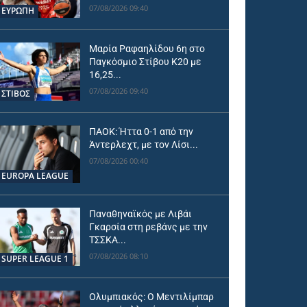
07/08/2026 09:40
ΕΥΡΩΠΗ
Μαρία Ραφαηλίδου 6η στο
Παγκόσμιο Στίβου Κ20 με
16,25...
07/08/2026 09:40
ΣΤΙΒΟΣ
ΠΑΟΚ: Ήττα 0-1 από την
Άντερλεχτ, με τον Λίσι...
07/08/2026 00:40
EUROPA LEAGUE
Παναθηναϊκός με Λιβάι
Γκαρσία στη ρεβάνς με την
ΤΣΣΚΑ...
07/08/2026 08:10
SUPER LEAGUE 1
Ολυμπιακός: Ο Μεντιλίμπαρ