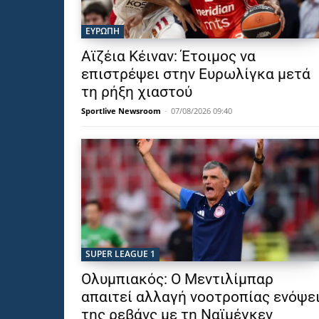
ΕΥΡΩΠΗ
Αϊζέια Κέιναν: Έτοιμος να
επιστρέψει στην Ευρωλίγκα μετά
τη ρήξη χιαστού
Sportlive Newsroom
-
07/08/2026 09:40
SUPER LEAGUE 1
Ολυμπιακός: Ο Μεντιλίμπαρ
απαιτεί αλλαγή νοοτροπίας ενόψε
της ρεβάνς με τη Ναϊμέγκεν