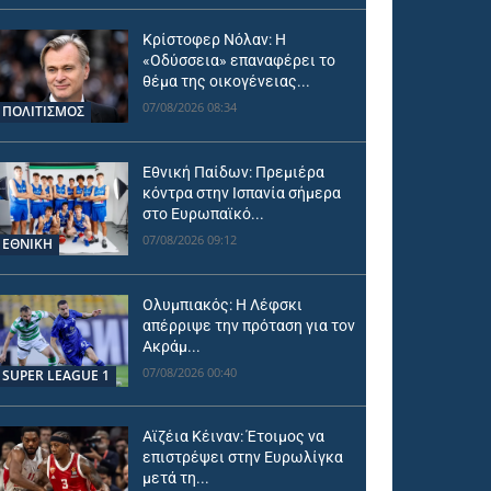
Κρίστοφερ Νόλαν: Η
«Οδύσσεια» επαναφέρει το
θέμα της οικογένειας...
07/08/2026 08:34
ΠΟΛΙΤΙΣΜΟΣ
Εθνική Παίδων: Πρεμιέρα
κόντρα στην Ισπανία σήμερα
στο Ευρωπαϊκό...
07/08/2026 09:12
ΕΘΝΙΚΉ
Ολυμπιακός: Η Λέφσκι
απέρριψε την πρόταση για τον
Ακράμ...
07/08/2026 00:40
SUPER LEAGUE 1
Αϊζέια Κέιναν: Έτοιμος να
επιστρέψει στην Ευρωλίγκα
μετά τη...