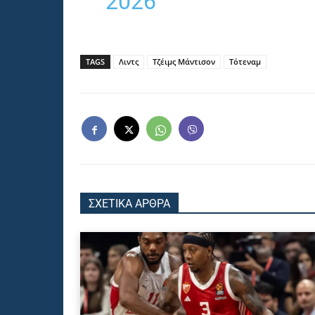
2026
TAGS
Λιντς
Τζέιμς Μάντισον
Τότεναμ
ΣΧΕΤΙΚΑ ΑΡΘΡΑ