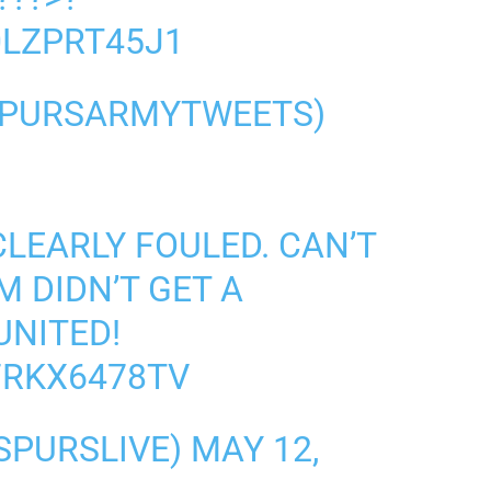
0LZPRT45J1
SPURSARMYTWEETS)
LEARLY FOULED. CAN’T
 DIDN’T GET A
UNITED!
7RKX6478TV
SPURSLIVE)
MAY 12,