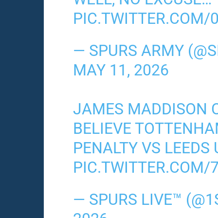
PIC.TWITTER.COM/
— SPURS ARMY (@
MAY 11, 2026
JAMES MADDISON C
BELIEVE TOTTENHAM
PENALTY VS LEEDS 
PIC.TWITTER.COM/
— SPURS LIVE™ (@1