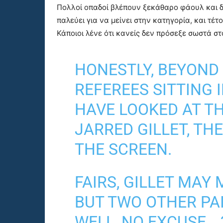
Πολλοί οπαδοί βλέπουν ξεκάθαρο φάουλ και δ
παλεύει για να μείνει στην κατηγορία, και τέ
Κάποιοι λένε ότι κανείς δεν πρόσεξε σωστά στο
HONESTLY, BEYOND
REFEREES SITTING 
HAVE LOOKED AT TH
JARRED GILLET, THE
THE SCREEN.
FAIRS, GILLET MAY 
BUT TWO OTHER PAI
WELL, NO EXCUSE… 