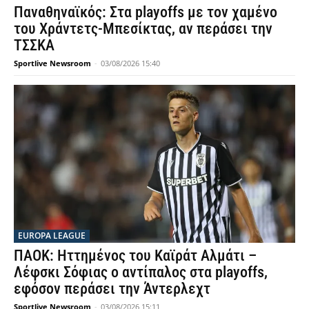
Παναθηναϊκός: Στα playoffs με τον χαμένο
του Χράντετς-Μπεσίκτας, αν περάσει την
ΤΣΣΚΑ
Sportlive Newsroom
-
03/08/2026 15:40
EUROPA LEAGUE
ΠΑΟΚ: Ηττημένος του Καϊράτ Αλμάτι –
Λέφσκι Σόφιας ο αντίπαλος στα playoffs,
εφόσον περάσει την Άντερλεχτ
Sportlive Newsroom
-
03/08/2026 15:11