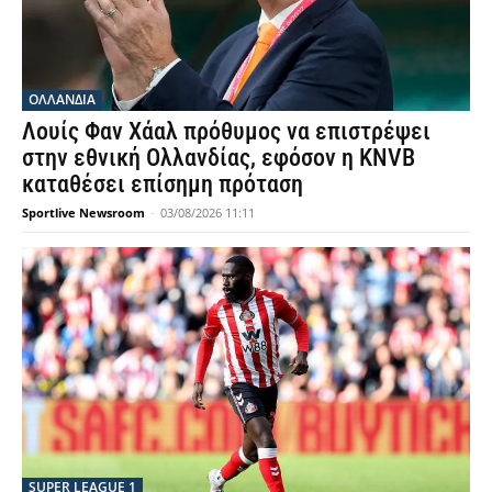
OΛΛΑΝΔΊΑ
Λουίς Φαν Χάαλ πρόθυμος να επιστρέψει
στην εθνική Ολλανδίας, εφόσον η KNVB
καταθέσει επίσημη πρόταση
Sportlive Newsroom
-
03/08/2026 11:11
SUPER LEAGUE 1