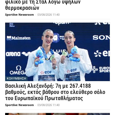
φιλικό με τη Σταλ λόγω υψηλών
θερμοκρασιών
Sportlive Newsroom
-
03/08/2026 11:40
ΚΟΛΥΜΒΗΣΗ
Βασιλική Αλεξανδρή: 7η με 267.4188
βαθμούς, εκτός βάθρου στο ελεύθερο σόλο
του Ευρωπαϊκού Πρωταθλήματος
Sportlive Newsroom
-
03/08/2026 11:40