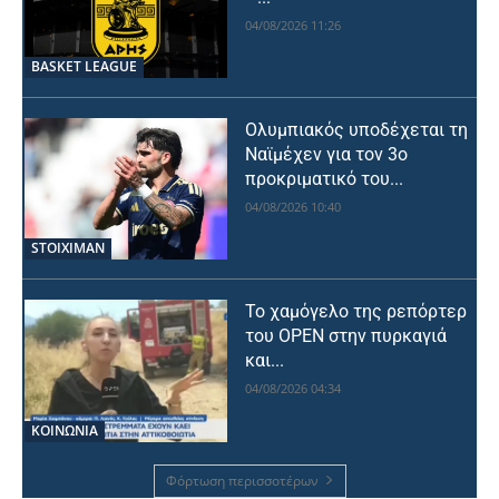
04/08/2026 11:26
BASKET LEAGUE
Ολυμπιακός υποδέχεται τη
Ναϊμέχεν για τον 3ο
προκριματικό του...
04/08/2026 10:40
STOIXIMAN
Το χαμόγελο της ρεπόρτερ
του OPEN στην πυρκαγιά
και...
04/08/2026 04:34
ΚΟΙΝΩΝΙΑ
Φόρτωση περισσοτέρων