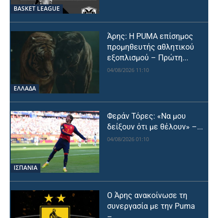
BASKET LEAGUE
Άρης: Η PUMA επίσημος
προμηθευτής αθλητικού
εξοπλισμού – Πρώτη...
04/08/2026 11:10
ΕΛΛΑΔΑ
Φεράν Τόρες: «Να μου
δείξουν ότι με θέλουν» –...
04/08/2026 01:10
ΙΣΠΑΝΙΑ
Ο Άρης ανακοίνωσε τη
συνεργασία με την Puma
–...