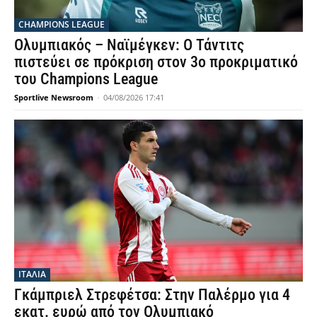
CHAMPIONS LEAGUE
Ολυμπιακός – Ναϊμέγκεν: Ο Τάντιτς
πιστεύει σε πρόκριση στον 3ο προκριματικό
του Champions League
Sportlive Newsroom
-
04/08/2026 17:41
ΙΤΑΛΙΑ
Γκάμπριελ Στρεφέτσα: Στην Παλέρμο για 4
εκατ. ευρώ από τον Ολυμπιακό