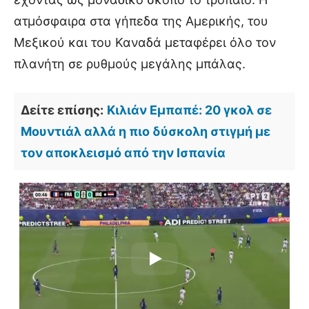
ατμόσφαιρα στα γήπεδα της Αμερικής, του
Μεξικού και του Καναδά μεταφέρει όλο τον
πλανήτη σε ρυθμούς μεγάλης μπάλας.
Δείτε επίσης:
Κιλιάν Εμπαπέ: 20 γκολ σε
Μουντιάλ αλλά η πιο δύσκολη στιγμή με
τον αποκλεισμό από την Ισπανία