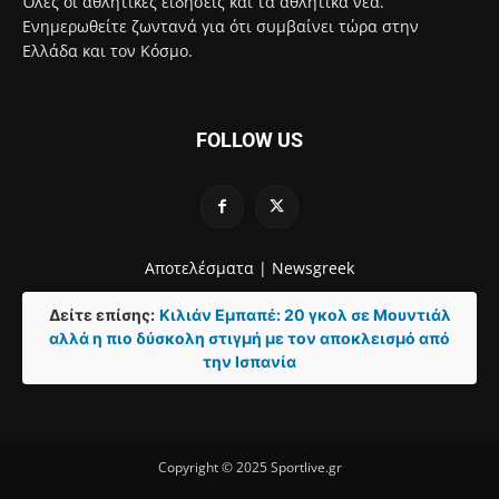
Όλες οι αθλητικές ειδήσεις και τα αθλητικά νέα.
Ενημερωθείτε ζωντανά για ότι συμβαίνει τώρα στην
Ελλάδα και τον Κόσμο.
FOLLOW US
Αποτελέσματα |
Newsgreek
Δείτε επίσης:
Κιλιάν Εμπαπέ: 20 γκολ σε Μουντιάλ
αλλά η πιο δύσκολη στιγμή με τον αποκλεισμό από
την Ισπανία
Copyright © 2025 Sportlive.gr