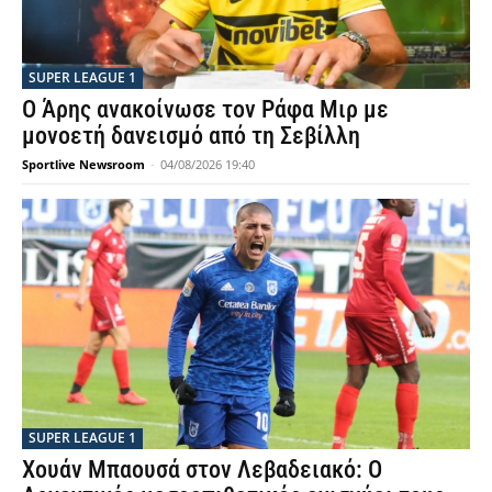
SUPER LEAGUE 1
Ο Άρης ανακοίνωσε τον Ράφα Μιρ με
μονοετή δανεισμό από τη Σεβίλλη
Sportlive Newsroom
-
04/08/2026 19:40
SUPER LEAGUE 1
Χουάν Μπαουσά στον Λεβαδειακό: Ο