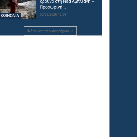
κρουνό στη Νέα Άμπλιανη –
Προσωρινή...
05/08/2026 12:34
ΚΟΙΝΩΝΙΑ
Φόρτωση περισσοτέρων