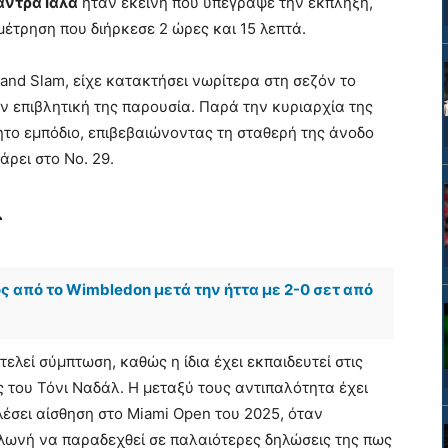
άντρα Ιάλα
ήταν εκείνη που υπέγραψε την έκπληξη,
αμέτρηση που διήρκεσε 2 ώρες και 15 λεπτά.
nd Slam, είχε κατακτήσει νωρίτερα στη σεζόν το
ην επιβλητική της παρουσία. Παρά την κυριαρχία της
ητο εμπόδιο, επιβεβαιώνοντας τη σταθερή της άνοδο
ρει στο Νο. 29.
λ
 από το Wimbledon μετά την ήττα με 2-0 σετ από
τελεί σύμπτωση, καθώς η ίδια έχει εκπαιδευτεί στις
ες του Τόνι Ναδάλ. Η μεταξύ τους αντιπαλότητα έχει
λέσει αίσθηση στο Miami Open του 2025, όταν
λωνή να παραδεχθεί σε παλαιότερες δηλώσεις της πως