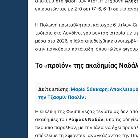
απότομα στη φάση των «16». Η 21χρονη
Αλεξ
επικρατώντας με 2-0 σετ (7-6, 6-1) σε μια αν
Η Πολωνή πρωταθλήτρια, κάτοχος 6 τίτλων Gra
τρόπαιο στο Λονδίνο, γράφοντας ιστορία με τ
μέσα στο 2026, η Ιάλα αποδείχθηκε ανυπέρβλ
στην παγκόσμια κατάταξη, όπου πλέον φιγουρά
Το «προϊόν» της ακαδημίας Ναδά
Δείτε επίσης:
Μαρία Σάκκαρη: Αποκλεισμός
την Τζασμίν Παολίνι
Η εξέλιξη της Φιλιππινέζας τενίστριας δεν απο
ακαδημίες του
Ράφαελ Ναδάλ
, υπό τις οδηγί
πλούσιο παρελθόν, με την Ιάλα να έχει προκα
απέκλεισε τη Σφιόντεκ, αναγκάζοντας την Πο