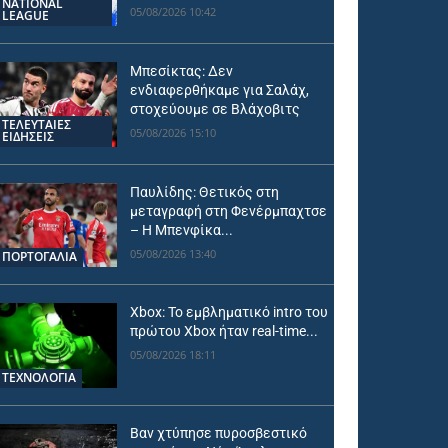
NATIONAL
05/08/2026 10:42
LEAGUE
Μπεσίκτας: Δεν
ενδιαφερθήκαμε για Σαλάχ,
στοχεύουμε σε Βλάχοβιτς
ΤΕΛΕΥΤΑΙΕΣ
05/08/2026 15:10
ΕΙΔΗΣΕΙΣ
Παυλίδης: Θετικός στη
μεταγραφή στη Φενέρμπαχτσε
– Η Μπενφίκα...
05/08/2026 13:40
ΠΟΡΤΟΓΑΛΙΑ
Xbox: Το εμβληματικό intro του
πρώτου Xbox ήταν real-time...
05/08/2026 18:11
ΤΕΧΝΟΛΟΓΙΑ
Βαν χτύπησε πυροσβεστικό