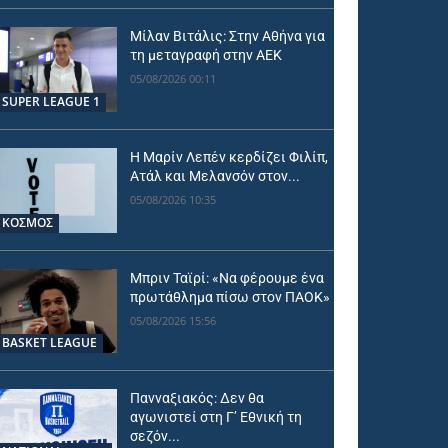
Μίλαν Βιτάλις: Στην Αθήνα για
τη μεταγραφή στην ΑΕΚ
05/08/2026 00:11
SUPER LEAGUE 1
Η Μαρίν Λεπέν κερδίζει Φιλίπ,
Ατάλ και Μελανσόν στον...
05/08/2026 10:35
ΚΟΣΜΟΣ
Μπριν Ταϊρί: «Να φέρουμε ένα
πρωτάθλημα πίσω στον ΠΑΟΚ»
05/08/2026 15:56
BASKET LEAGUE
Πανναξιακός: Δεν θα
αγωνιστεί στη Γ’ Εθνική τη
σεζόν...