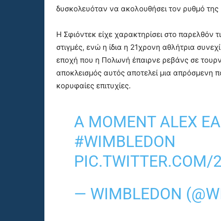
δυσκολευόταν να ακολουθήσει τον ρυθμό της κα
Η Σφιόντεκ είχε χαρακτηρίσει στο παρελθόν τ
στιγμές, ενώ η ίδια η 21χρονη αθλήτρια συνεχ
εποχή που η Πολωνή έπαιρνε ρεβάνς σε τουρνο
αποκλεισμός αυτός αποτελεί μια απρόσμενη π
κορυφαίες επιτυχίες.
A MOMENT ALEX EA
#WIMBLEDON
PIC.TWITTER.COM
— WIMBLEDON (@W