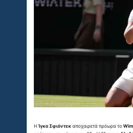
Η
Ίγκα Σφιόντεκ
αποχαιρετά πρόωρα το
Wim