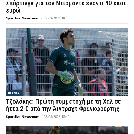
Σπόρτινγκ για τον Ντιομαντέ έναντι 40 εκατ.
ευρώ
Sportlive Newsroom
-
08/08/2026 18:40
ΑΓΓΛΙΑ
Τζολάκης: Πρώτη συμμετοχή με τη Χαλ σε
ήττα 2-0 από την Άιντραχτ Φρανκφούρτης
Sportlive Newsroom
-
08/08/2026 18:40