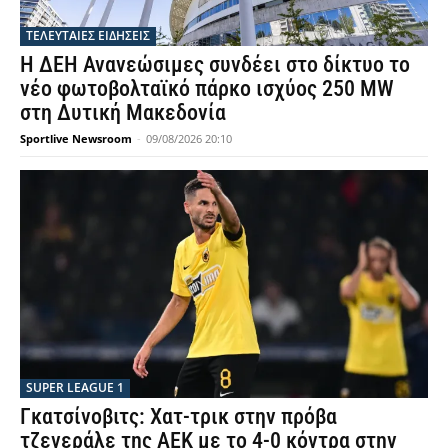
ΤΕΛΕΥΤΑΙΕΣ ΕΙΔΗΣΕΙΣ
Η ΔΕΗ Ανανεώσιμες συνδέει στο δίκτυο το
νέο φωτοβολταϊκό πάρκο ισχύος 250 MW
στη Δυτική Μακεδονία
Sportlive Newsroom
-
09/08/2026 20:10
SUPER LEAGUE 1
Γκατσίνοβιτς: Χατ-τρικ στην πρόβα
τζενεράλε της ΑΕΚ με το 4-0 κόντρα στην