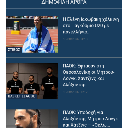
ΔΗΜΟΦΙΛΗ ΑΡΘΡΑ
Η Ελένη Ιακωβάκη χάλκινη
στο Παγκόσμιο U20 με
πανελλήνιο...
10/08/2026 01:10
ΣΤΙΒΟΣ
ΠΑΟΚ: Έφτασαν στη
Θεσσαλονίκη οι Μήτρου-
Λονγκ, Χάντζινς και
Αλέξαντερ
10/08/2026 00:12
BASKET LEAGUE
ΠΑΟΚ: Υποδοχή για
Αλεξάντερ, Μήτρου-Λονγκ
και Χάτζινς – «Θέλω...