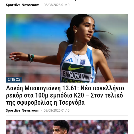
Sportlive Newsroom
-
08/08/2026 01:40
ΣΤΙΒΟΣ
Δανάη Μπακογιάννη 13.61: Νέο πανελλήνιο
ρεκόρ στα 100μ εμπόδια Κ20 – Στον τελικό
της σφυροβολίας η Τσερνόβα
Sportlive Newsroom
-
08/08/2026 01:10