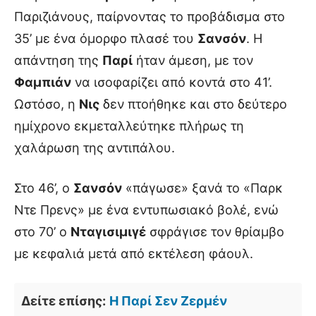
Παριζιάνους, παίρνοντας το προβάδισμα στο
35’ με ένα όμορφο πλασέ του
Σανσόν
. Η
απάντηση της
Παρί
ήταν άμεση, με τον
Φαμπιάν
να ισοφαρίζει από κοντά στο 41’.
Ωστόσο, η
Νις
δεν πτοήθηκε και στο δεύτερο
ημίχρονο εκμεταλλεύτηκε πλήρως τη
χαλάρωση της αντιπάλου.
Στο 46’, ο
Σανσόν
«πάγωσε» ξανά το «Παρκ
Ντε Πρενς» με ένα εντυπωσιακό βολέ, ενώ
στο 70’ ο
Νταγισιμιγέ
σφράγισε τον θρίαμβο
με κεφαλιά μετά από εκτέλεση φάουλ.
Δείτε επίσης:
Η Παρί Σεν Ζερμέν