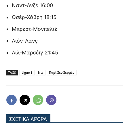
Ναντ-Ανζέ 16:00
Οσέρ-Χάβρη 18:15
Μπρεστ-Μονπελιέ
Λιόν-Λανς
Λιλ-Μαρσέιγ 21:45
TAGS
Ligue 1
Νις
Παρί Σεν Ζερμέν
ΣΧΕΤΙΚΑ ΑΡΘΡΑ