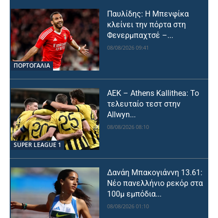
Παυλίδης: Η Μπενφίκα
κλείνει την πόρτα στη
Φενερμπαχτσέ –...
08/08/2026 09:41
ΠΟΡΤΟΓΑΛΙΑ
ΑΕΚ – Athens Kallithea: Το
τελευταίο τεστ στην
Allwyn...
08/08/2026 08:10
SUPER LEAGUE 1
Δανάη Μπακογιάννη 13.61:
Νέο πανελλήνιο ρεκόρ στα
100μ εμπόδια...
08/08/2026 01:10