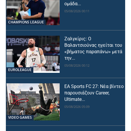
ομάδα...
05/08/2026 00:11
CHAMPIONS LEAGUE
Ζαλγκίρις: Ο
Βαλαντσιούνας ηγείται του
«βήματος παραπάνω» μετά
την...
05/08/2026 00:12
EUROLEAGUE
EA Sports FC 27: Νέα βίντεο
παρουσιάζουν Career,
Ultimate...
05/08/2026 05:09
VIDEO GAMES