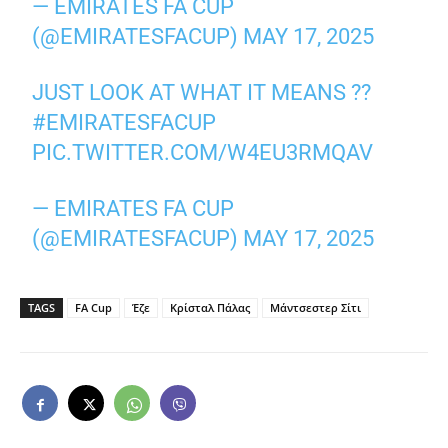
— EMIRATES FA CUP
(@EMIRATESFACUP)
MAY 17, 2025
JUST LOOK AT WHAT IT MEANS ??
#EMIRATESFACUP
PIC.TWITTER.COM/W4EU3RMQAV
— EMIRATES FA CUP
(@EMIRATESFACUP)
MAY 17, 2025
TAGS
FA Cup
Έζε
Κρίσταλ Πάλας
Μάντσεστερ Σίτι