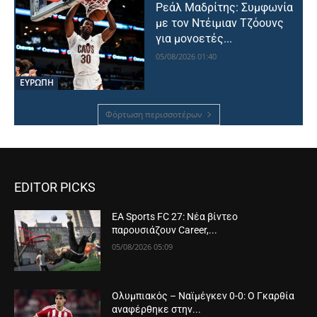
Ρεάλ Μαδρίτης: Συμφωνία
με τον Ντέιμιαν Τζόουνς
για μονοετές...
05/08/2026 01:40
ΕΥΡΩΠΗ
Φόρτωση περισσοτέρων
EDITOR PICKS
EA Sports FC 27: Νέα βίντεο
παρουσιάζουν Career,...
05/08/2026 05:09
Ολυμπιακός – Ναϊμέγκεν 0-0: Ο Γκαρθία
αναφέρθηκε στην...