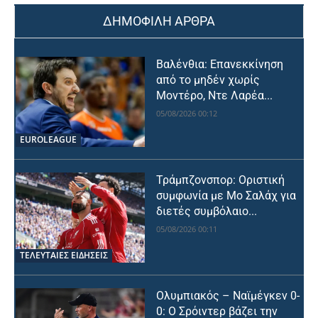
ΔΗΜΟΦΙΛΗ ΑΡΘΡΑ
Βαλένθια: Επανεκκίνηση
από το μηδέν χωρίς
Μοντέρο, Ντε Λαρέα...
05/08/2026 00:12
EUROLEAGUE
Τράμπζονσπορ: Οριστική
συμφωνία με Μο Σαλάχ για
διετές συμβόλαιο...
05/08/2026 00:11
ΤΕΛΕΥΤΑΙΕΣ ΕΙΔΗΣΕΙΣ
Ολυμπιακός – Ναϊμέγκεν 0-
0: Ο Σρόιντερ βάζει την