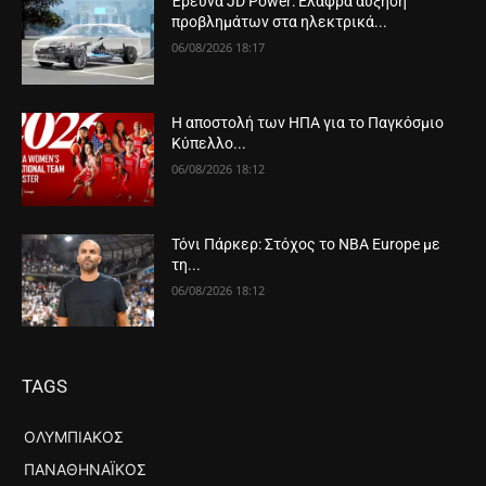
Έρευνα JD Power: Ελαφρά αύξηση
προβλημάτων στα ηλεκτρικά...
06/08/2026 18:17
Η αποστολή των ΗΠΑ για το Παγκόσμιο
Κύπελλο...
06/08/2026 18:12
Τόνι Πάρκερ: Στόχος το NBA Europe με
τη...
06/08/2026 18:12
TAGS
ΟΛΥΜΠΙΑΚΌΣ
ΠΑΝΑΘΗΝΑΪΚΌΣ