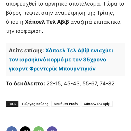
αποφευχθεί το αρνητικό αποτέλεσμα. Τώρα το
βάρος πέφτει στην αναμέτρηση της Τρίτης,
όπου η
Χάποελ Τελ Αβίβ
αναζητά επιτακτικά
την ισοφάριση.
Δείτε επίσης:
Χάποελ Τελ Αβίβ ενισχύει
τον ισραηλινό κορμό με τον 35χρονο
γκαρντ Φρεντερίκ Μπουρντιγιόν
Τα δεκάλεπτα:
22-15, 45-43, 55-67, 74-82
TAGS
Γιώργος Ιτούδης
Μακάμπι Ρισόν
Χάποελ Τελ Αβίβ