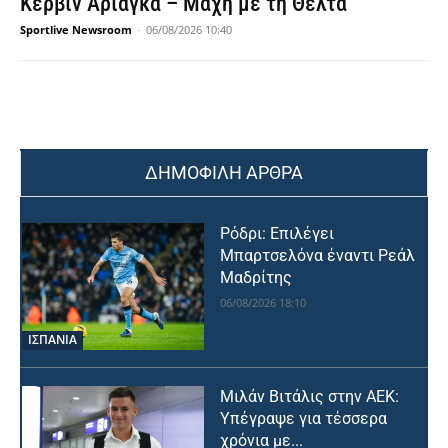
Κέρβιν Αριάγκα – Μάχη με τη Θέλτα
Sportlive Newsroom
-
06/08/2026 10:40
ΔΗΜΟΦΙΛΗ ΑΡΘΡΑ
Ρόδρι: Επιλέγει
Μπαρτσελόνα έναντι Ρεάλ
Μαδρίτης
06/08/2026 18:10
ΙΣΠΑΝΙΑ
Μιλάν Βιτάλις στην ΑΕΚ:
Υπέγραψε για τέσσερα
χρόνια με...