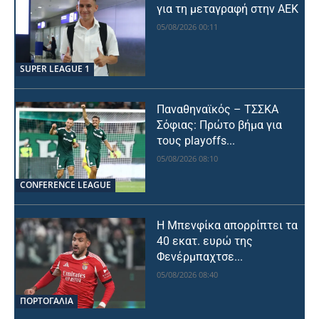
για τη μεταγραφή στην ΑΕΚ
05/08/2026 00:11
SUPER LEAGUE 1
Παναθηναϊκός – ΤΣΣΚΑ
Σόφιας: Πρώτο βήμα για
τους playoffs...
05/08/2026 08:10
CONFERENCE LEAGUE
Η Μπενφίκα απορρίπτει τα
40 εκατ. ευρώ της
Φενέρμπαχτσε...
05/08/2026 08:40
ΠΟΡΤΟΓΑΛΙΑ